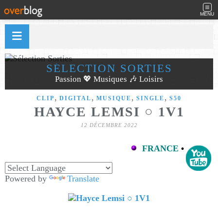
MENU
SÉLECTION SORTIES
Passion 💖 Musiques 🎶 Loisirs
,
,
,
,
CLIP
DIGITAL
MUSIQUE
SINGLE
S50
HAYCE LEMSI ○ 1V1
12 DÉCEMBRE 2022
FRANCE
•
Powered by
Translate