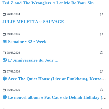
Ted Z and The Wranglers ○ Let Me Be Your Sin
26/08/2024
…
JULIE MELETTA ○ SAUVAGE
09/08/2026
…
📅 Semaine • 32 • Week
08/08/2026
…
🎁 L' Anniversaire du Jour ...
07/08/2026
…
🔵 Avec The Quiet House (Live at Funkhaus), Kenzo Zurzolo livre une performance aussi intense qu'envoûtante.
05/08/2026
…
🔵 Le nouvel album « Fat Cat » de Delilah Holliday (sortie le 30 Octobre 2026)