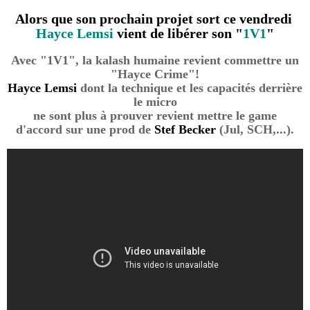
Alors que son prochain projet sort ce vendredi
Hayce Lemsi
vient de libérer son "
1V1
"
Avec "1V1", la kalash humaine revient commettre un
"Hayce Crime"!
Hayce Lemsi
dont la technique et les capacités derrière
le micro
ne sont plus à prouver revient mettre le game
d'accord sur une prod de
Stef Becker
(Jul, SCH,...).