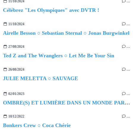
11/10/2024
…
Célébrez "Les Olympiques" avec DVTR !
11/10/2024
…
Airelle Besson ○ Sebastian Sternal ○ Jonas Burgwinkel
27/08/2024
…
Ted Z and The Wranglers ○ Let Me Be Your Sin
26/08/2024
…
JULIE MELETTA ○ SAUVAGE
02/01/2023
…
OMBRE(S) ET LUMIÈRE DANS UN MONDE PARALLÈLE
18/12/2022
…
Bonkers Crew ○ Coca Chérie