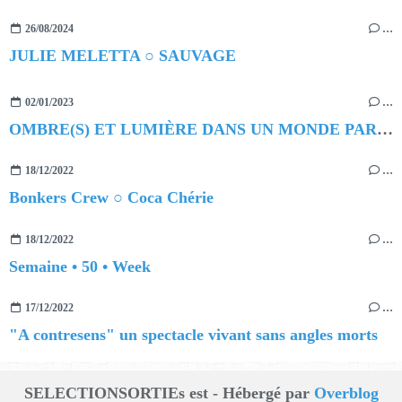
26/08/2024
…
JULIE MELETTA ○ SAUVAGE
02/01/2023
…
OMBRE(S) ET LUMIÈRE DANS UN MONDE PARALLÈLE
18/12/2022
…
Bonkers Crew ○ Coca Chérie
18/12/2022
…
Semaine • 50 • Week
17/12/2022
…
"A contresens" un spectacle vivant sans angles morts
SELECTIONSORTIEs est - Hébergé par
Overblog