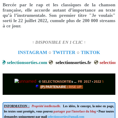
Bercée par le rap et les classiques de la chanson
française, elle accorde autant d’importance au texte
qu’à l’instrumentale. Son premier titre "Je voulais"
sorti le 22 juillet 2022, cumule plus de 200 000 streams
à ce jour.
↑ DISPONIBLE EN 1 CLIC ↑
INSTAGRAM
○
TWITTER
○
TIKTOK
selectionsorties.com
💿
selectionsorties.fr
💿
selectionsort
©
SELECTIONSORTIE
s ...
FR 2017
•
2022
5
(P) PARTENAIRE
:
RISE UP
INFORMATION :
Propriété intellectuelle.
Les idées, le concept, la mise en page,
les textes sont protégés, vous pouvez
partager par l'interface du blog
• Pour toutes
demandes uniquement par mail
selectionsorties@gmail.com