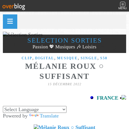
MENU
SÉLECTION SORTIES
Passion 💖 Musiques 🎶 Loisirs
,
,
,
,
CLIP
DIGITAL
MUSIQUE
SINGLE
S50
MÉLANIE ROUX ○
SUFFISANT
15 DÉCEMBRE 2022
FRANCE
•
Powered by
Translate