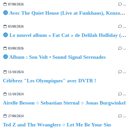
07/08/2026
…
🔵 Avec The Quiet House (Live at Funkhaus), Kenzo Zurzolo livre une performance aussi intense qu'envoûtante.
05/08/2026
…
🔵 Le nouvel album « Fat Cat » de Delilah Holliday (sortie le 30 Octobre 2026)
03/08/2026
…
🔵 Album : Son Volt • Sound Signal Serenades
11/10/2024
…
Célébrez "Les Olympiques" avec DVTR !
11/10/2024
…
Airelle Besson ○ Sebastian Sternal ○ Jonas Burgwinkel
27/08/2024
…
Ted Z and The Wranglers ○ Let Me Be Your Sin