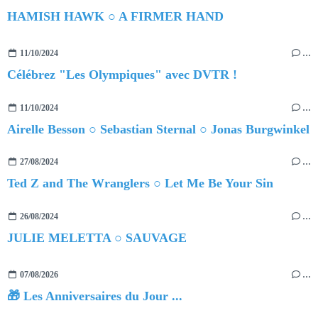
HAMISH HAWK ○ A FIRMER HAND
11/10/2024
…
Célébrez "Les Olympiques" avec DVTR !
11/10/2024
…
Airelle Besson ○ Sebastian Sternal ○ Jonas Burgwinkel
27/08/2024
…
Ted Z and The Wranglers ○ Let Me Be Your Sin
26/08/2024
…
JULIE MELETTA ○ SAUVAGE
07/08/2026
…
🎁 Les Anniversaires du Jour ...