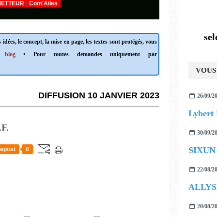
ETTEUR
:
Com'Ailes
se
 idées, le concept, la mise en page, les textes sont protégés, vous
 blog
• Pour toutes demandes uniquement par
VOUS 
DIFFUSION 10 JANVIER 2023
26/09/2
LE
30/09/2
SIXUN f
epost
0
22/08/2
ALLYS
20/08/2