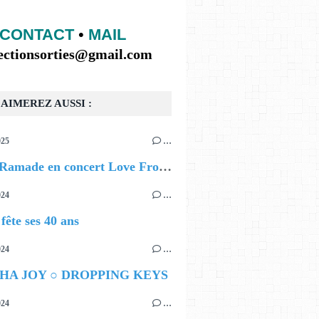
CONTACT
•
MAIL
lectionsorties@gmail.com
AIMEREZ AUSSI :
025
…
Lybert Ramade en concert Love From Me
024
…
ête ses 40 ans
024
…
HA JOY ○ DROPPING KEYS
024
…