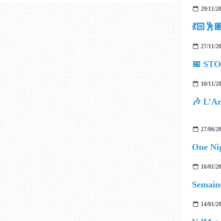
29/11/2
💃🏻
27/11/2
📅 STO
10/11/2
🎶 L’Ar
27/06/2
One Ni
16/01/2
Semaine
14/01/2