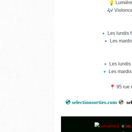
Lumière
Violonce
Les lundis 6
Les mardis
Les lundis
Les mardis
95 rue 
💿
selectionsorties.com
💿
s
©
SEL