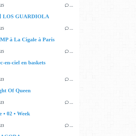
025
…
🏽 LOS GUARDIOLA
025
…
MP à La Cigale à Paris
025
…
c-en-ciel en baskets
023
…
ght Of Queen
023
…
 • 02 • Week
023
…