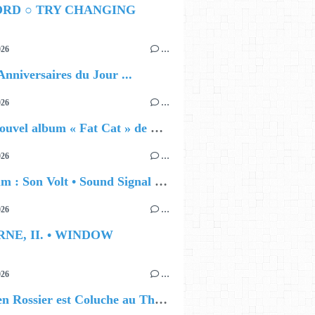
ORD ○ TRY CHANGING
026
…
Anniversaires du Jour ...
026
…
🔵 Le nouvel album « Fat Cat » de Delilah Holliday (sortie le 30 Octobre 2026)
026
…
🔵 Album : Son Volt • Sound Signal Serenades
026
…
RNE, II. • WINDOW
026
…
🎭 Julien Rossier est Coluche au Théâtre du Gymnase