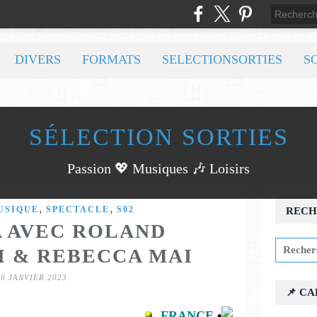
DIVERS
FORMATS
SELECTIONSORTIES
S
SÉLECTION SORTIES
Passion 💖 Musiques 🎶 Loisirs
,
,
USIQUE
SPECTACLE
S02
RECH
 AVEC ROLAND
 & REBECCA MAI
10 JANVIER 2023
📌 C
FRANCE
•