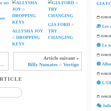
GIA F
05/08/2
ses
GIA FORD ○
🎁 Les 
ALLYSHA JOY
TRY
05/08/2
○ DROPPING
CHANGING
KEYS
03/08/2
hka 💿 Pochette Surprise
Billy Nomates ○ Vertigo
01/08/2
RTICLE
🔵 L'O
16/06/2