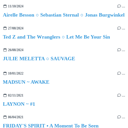
11/10/2024
…
Airelle Besson ○ Sebastian Sternal ○ Jonas Burgwinkel
27/08/2024
…
Ted Z and The Wranglers ○ Let Me Be Your Sin
26/08/2024
…
JULIE MELETTA ○ SAUVAGE
10/01/2022
…
MADSUN ~ AWAKE
02/11/2021
…
LAYNON ~ #1
06/04/2021
…
FRIDAY'S SPIRIT • A Moment To Be Seen