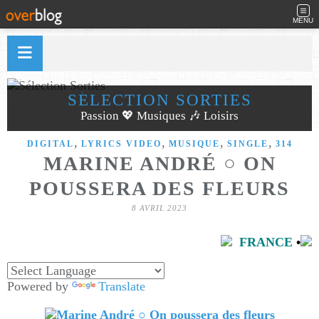
MENU
SÉLECTION SORTIES
Passion 💖 Musiques 🎶 Loisirs
,
,
,
,
DIGITAL
LYRICS VIDEO
MUSIQUE
SINGLE
314
MARINE ANDRÉ ○ ON
POUSSERA DES FLEURS
8 AVRIL 2023
FRANCE
•
Powered by
Translate