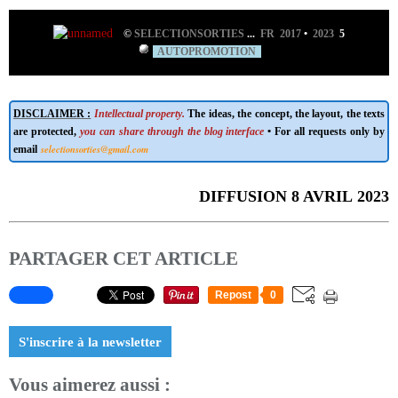
©
SELECTIONSORTIES
...
FR 2017
•
2023
5
AUTOPROMOTION
DISCLAIMER :
Intellectual property.
The ideas, the concept, the layout, the texts
are protected,
you can share through the blog interface
• For all requests only by
selectionsorties@gmail.com
email
DIFFUSION 8 AVRIL 2023
PARTAGER CET ARTICLE
Repost
0
S'inscrire à la newsletter
Vous aimerez aussi :