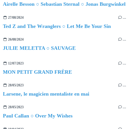
Airelle Besson ○ Sebastian Sternal ○ Jonas Burgwinkel
27/08/2024
…
Ted Z and The Wranglers ○ Let Me Be Your Sin
26/08/2024
…
JULIE MELETTA ○ SAUVAGE
12/07/2023
…
MON PETIT GRAND FRÈRE
28/05/2023
…
Larsene, le magicien mentaliste en mai
28/05/2023
…
Paul Callan ○ Over My Wishes