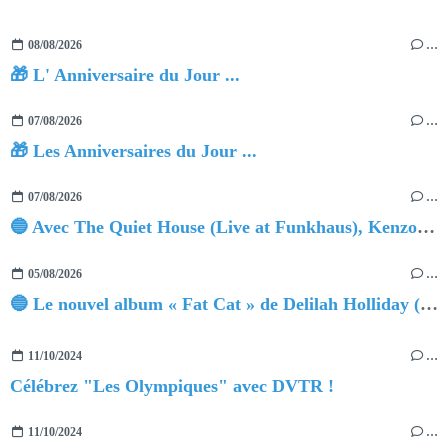
08/08/2026
…
🎁 L' Anniversaire du Jour ...
07/08/2026
…
🎁 Les Anniversaires du Jour ...
07/08/2026
…
🔵 Avec The Quiet House (Live at Funkhaus), Kenzo Zurzolo livre une performance aussi intense qu'envoûtante.
05/08/2026
…
🔵 Le nouvel album « Fat Cat » de Delilah Holliday (sortie le 30 Octobre 2026)
11/10/2024
…
Célébrez "Les Olympiques" avec DVTR !
11/10/2024
…