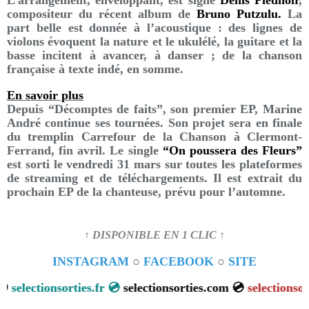
L’arrangement, enveloppant, est signé
Denis Piednoir
,
compositeur du récent album de
Bruno Putzulu.
La
part belle est donnée à l’acoustique : des lignes de
violons évoquent la nature et le ukulélé, la guitare et la
basse incitent à avancer, à danser ; de la chanson
française à texte indé, en somme.
En savoir plus
Depuis “Décomptes de faits”, son premier EP, Marine
André continue ses tournées. Son projet sera en finale
du tremplin Carrefour de la Chanson à Clermont-
Ferrand, fin avril. Le single
“On poussera des Fleurs”
est sorti le vendredi 31 mars sur toutes les plateformes
de streaming et de téléchargements. Il est extrait du
prochain EP de la chanteuse, prévu pour l’automne.
↑ DISPONIBLE EN 1 CLIC ↑
INSTAGRAM
○
FACEBOOK
○
SITE
lectionsorties.fr 💿
selectionsorties.com 💿
selectionsorties