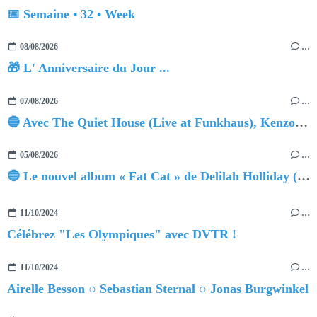
📅 Semaine • 32 • Week
08/08/2026
…
🎁 L' Anniversaire du Jour ...
07/08/2026
…
🔵 Avec The Quiet House (Live at Funkhaus), Kenzo Zurzolo livre une performance aussi intense qu'envoûtante.
05/08/2026
…
🔵 Le nouvel album « Fat Cat » de Delilah Holliday (sortie le 30 Octobre 2026)
11/10/2024
…
Célébrez "Les Olympiques" avec DVTR !
11/10/2024
…
Airelle Besson ○ Sebastian Sternal ○ Jonas Burgwinkel