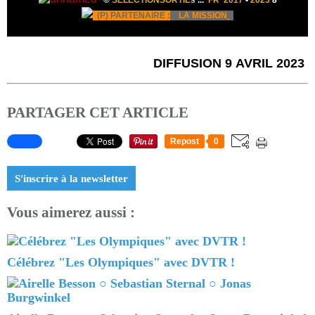
©
SELECTIONSORTIE
s
...
FR 2017
•
2023
8
(P) PARTENAIRE :
LA MISSION
DIFFUSION 9 AVRIL 2023
PARTAGER CET ARTICLE
Repost
0
S'inscrire à la newsletter
Vous aimerez aussi :
Célébrez "Les Olympiques" avec DVTR !