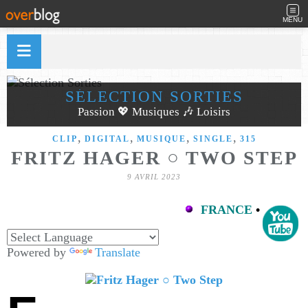
MENU
SÉLECTION SORTIES
Passion 💖 Musiques 🎶 Loisirs
,
,
,
,
CLIP
DIGITAL
MUSIQUE
SINGLE
315
FRITZ HAGER ○ TWO STEP
9 AVRIL 2023
FRANCE
•
Powered by
Translate