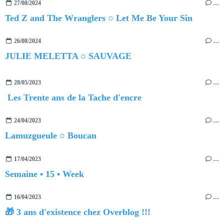
27/08/2024
…
Ted Z and The Wranglers ○ Let Me Be Your Sin
26/08/2024
…
JULIE MELETTA ○ SAUVAGE
28/05/2023
…
Les Trente ans de la Tache d'encre
24/04/2023
…
Lamuzgueule ○ Boucan
17/04/2023
…
Semaine • 15 • Week
16/04/2023
…
🎁 3 ans d'existence chez Overblog !!!