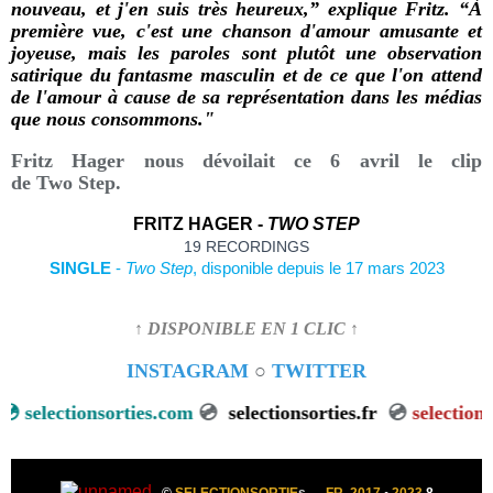
nouveau, et j'en suis très heureux,” explique Fritz. “À
première vue, c'est une chanson d'amour amusante et
joyeuse, mais les paroles sont plutôt une observation
satirique du fantasme masculin et de ce que l'on attend
de l'amour à cause de sa représentation dans les médias
que nous consommons."
Fritz Hager nous dévoilait ce 6 avril le clip
de Two Step.
FRITZ HAGER -
TWO STEP
19 RECORDINGS
SINGLE
-
Two
Step
, disponible depuis le 17 mars 2023
↑ DISPONIBLE EN 1 CLIC ↑
INSTAGRAM
○
TWITTER
💿
selectionsorties.com
💿
selectionsorties.fr
💿
selectionso