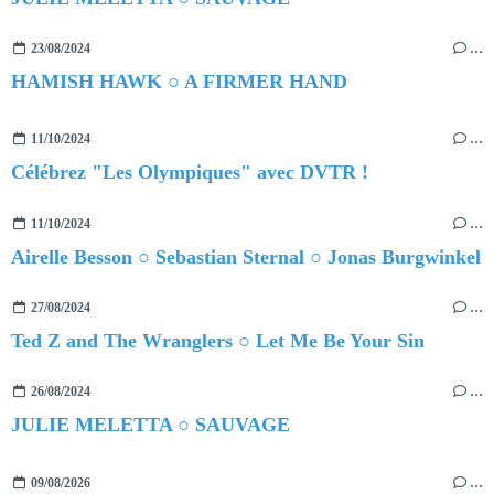
23/08/2024
…
HAMISH HAWK ○ A FIRMER HAND
11/10/2024
…
Célébrez "Les Olympiques" avec DVTR !
11/10/2024
…
Airelle Besson ○ Sebastian Sternal ○ Jonas Burgwinkel
27/08/2024
…
Ted Z and The Wranglers ○ Let Me Be Your Sin
26/08/2024
…
JULIE MELETTA ○ SAUVAGE
09/08/2026
…