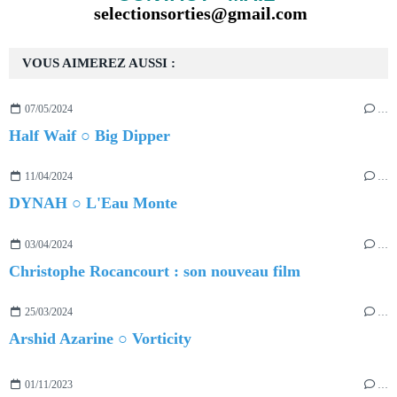
selectionsorties@gmail.com
VOUS AIMEREZ AUSSI :
07/05/2024
…
Half Waif ○ Big Dipper
11/04/2024
…
DYNAH ○ L'Eau Monte
03/04/2024
…
Christophe Rocancourt : son nouveau film
25/03/2024
…
Arshid Azarine ○ Vorticity
01/11/2023
…