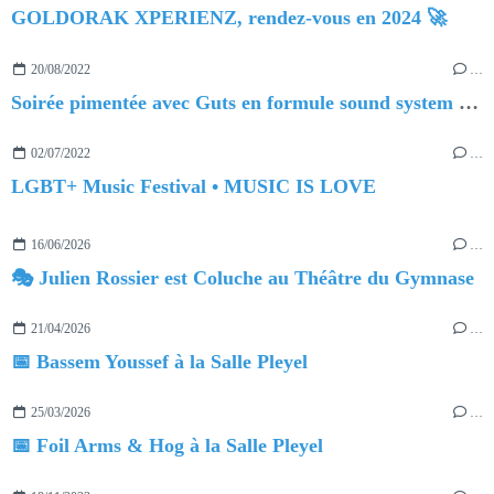
GOLDORAK XPERIENZ, rendez-vous en 2024 🚀
20/08/2022
…
Soirée pimentée avec Guts en formule sound system inédite !
02/07/2022
…
LGBT+ Music Festival • MUSIC IS LOVE
16/06/2026
…
🎭 Julien Rossier est Coluche au Théâtre du Gymnase
21/04/2026
…
📅 Bassem Youssef à la Salle Pleyel
25/03/2026
…
📅 Foil Arms & Hog à la Salle Pleyel