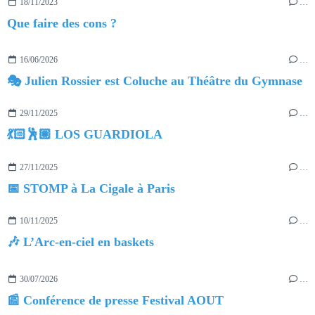
18/11/2023
…
Que faire des cons ?
16/06/2026
…
🎭 Julien Rossier est Coluche au Théâtre du Gymnase
29/11/2025
…
💃🏻🕺🏽 LOS GUARDIOLA
27/11/2025
…
📅 STOMP à La Cigale à Paris
10/11/2025
…
🎶 L’Arc-en-ciel en baskets
30/07/2026
…
📰 Conférence de presse Festival AOUT