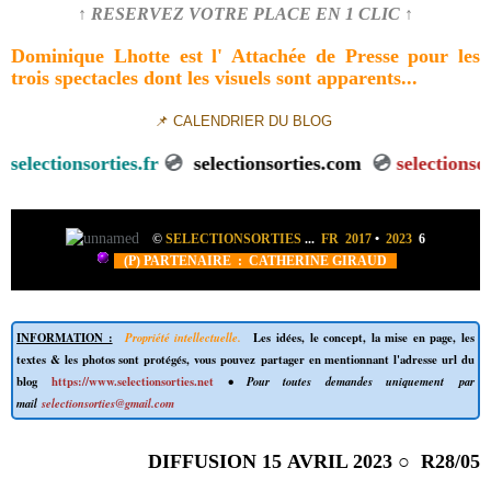
↑ RESERVEZ VOTRE PLACE EN 1 CLIC ↑
Dominique Lhotte est l' Attachée de Presse pour les
trois spectacles dont les visuels sont apparents...
📌 CALENDRIER DU BLOG
💿
selectionsorties.fr
💿
selectionsorties.com
💿
selection
©
SELECTIONSORTIES
...
FR 2017
•
2023
6
(P) PARTENAIRE : CATHERINE GIRAUD
INFORMATION :
Propriété intellectuelle.
Les idées, le concept, la mise en page, les
textes & les photos sont protégés, vous pouvez partager en mentionnant l'adresse url du
blog
https://www.selectionsorties.net
• Pour toutes demandes uniquement par
mail
selectionsorties@gmail.com
DIFFUSION 15 AVRIL 2023 ○ R28/05