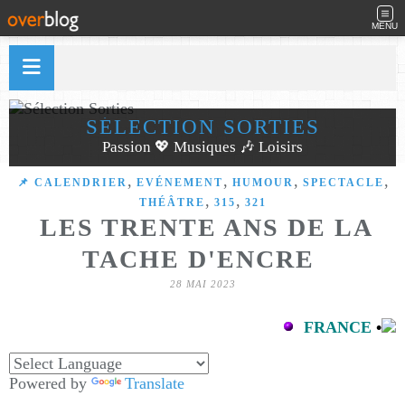
MENU
SÉLECTION SORTIES
Passion 💖 Musiques 🎶 Loisirs
,
,
,
,
📌 CALENDRIER
EVÉNEMENT
HUMOUR
SPECTACLE
,
,
THÉÂTRE
315
321
LES TRENTE ANS DE LA
TACHE D'ENCRE
28 MAI 2023
FRANCE
•
Powered by
Translate