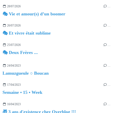
28/07/2026
…
🎭 Vie et amour(s) d’un boomer
26/07/2026
…
🎭 Et vivre était sublime
25/07/2026
…
🎭 Deux Frères ...
24/04/2023
…
Lamuzgueule ○ Boucan
17/04/2023
…
Semaine • 15 • Week
16/04/2023
…
🎁 3 ans d'existence chez Overblog !!!