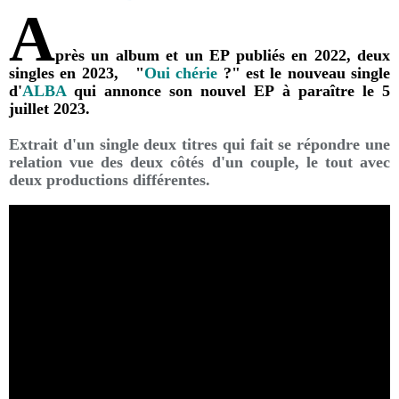
A
près un album et un EP publiés en 2022, deux
singles en 2023, "
Oui chérie
?" est le nouveau single
d'
ALBA
qui annonce son nouvel EP à paraître le 5
juillet 2023.
Extrait d'un single deux titres qui fait se répondre une
relation vue des deux côtés d'un couple, le tout avec
deux productions différentes.