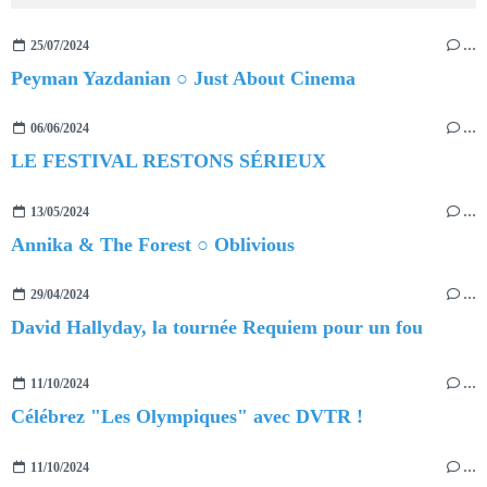
25/07/2024
…
Peyman Yazdanian ○ Just About Cinema
06/06/2024
…
LE FESTIVAL RESTONS SÉRIEUX
13/05/2024
…
Annika & The Forest ○ Oblivious
29/04/2024
…
David Hallyday, la tournée Requiem pour un fou
11/10/2024
…
Célébrez "Les Olympiques" avec DVTR !
11/10/2024
…