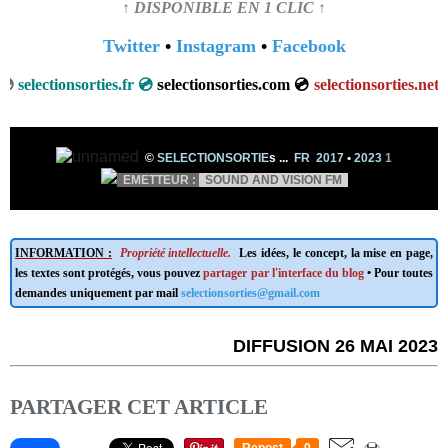
↑ DISPONIBLE EN 1 CLIC ↑
Twitter
•
Instagram
•
Facebook
s
💿
selectionsorties.fr 💿
el
ectionsorties.com 💿
selectionsorties.net

©
SELECTIONSORTIE
s
...
FR 2017
•
2023
1
EMETTEUR
:
SOUND AND VISION FM
INFORMATION :
Propriété intellectuelle.
Les idées, le concept, la mise en page,
les textes sont protégés, vous pouvez
partager par l'interface du blog
• Pour toutes
demandes uniquement par mail
selectionsorties@gmail.com
DIFFUSION 26 MAI 2023
PARTAGER CET ARTICLE