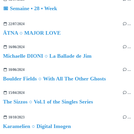
📅 Semaine • 28 • Week
22/07/2024
…
ÄTNA ○ MAJOR LOVE
16/06/2024
…
Michaelle DIONI ○ La Ballade de Jim
10/06/2024
…
Boulder Fields ○ With All The Other Ghosts
15/04/2024
…
The Sizzos ○ Vol.1 of the Singles Series
10/10/2023
…
Karamelien ○ Digital Imogen