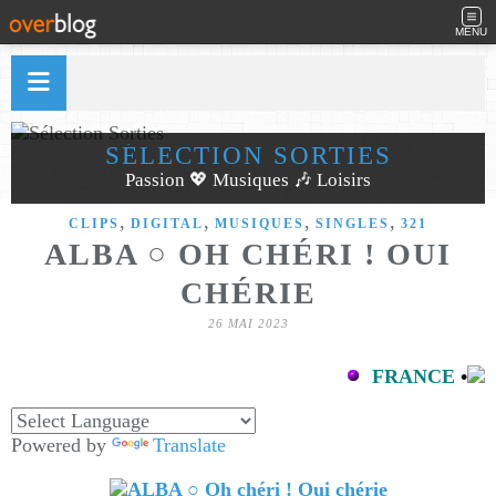
MENU
SÉLECTION SORTIES
Passion 💖 Musiques 🎶 Loisirs
,
,
,
,
CLIPS
DIGITAL
MUSIQUES
SINGLES
321
ALBA ○ OH CHÉRI ! OUI
CHÉRIE
26 MAI 2023
FRANCE
•
Powered by
Translate