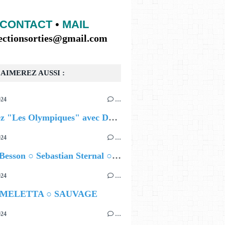
CONTACT
•
MAIL
lectionsorties@gmail.com
AIMEREZ AUSSI :
024
…
Célébrez "Les Olympiques" avec DVTR !
024
…
Airelle Besson ○ Sebastian Sternal ○ Jonas Burgwinkel
024
…
 MELETTA ○ SAUVAGE
024
…