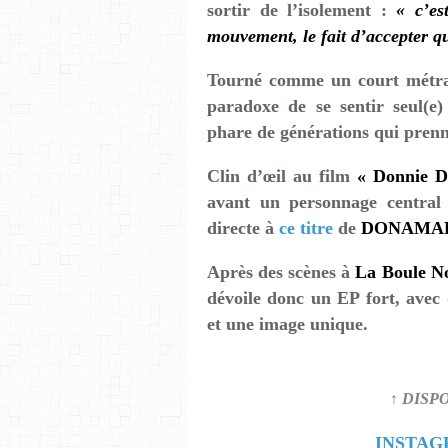
sortir de l’isolement :
« c’es
mouvement, le fait d’accepter qu
Tourné comme un court métrage
paradoxe de se sentir seul(e)
phare de générations qui prenn
Clin d’œil au film
« Donnie D
avant un personnage central 
directe à
ce titre
de
DONAMAR
Après des scènes à
La Boule N
dévoile donc un EP fort, avec 
et une image unique.
↑ DISP
INSTA