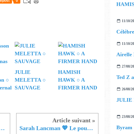
epost
0
11/10/2
11/10/2
27/08/2
JULIE
HAMISH
on ○
MELETTA ○
HAWK ○ A
ernal
SAUVAGE
FIRMER HAND
26/08/2
JULIE
23/08/2
Byram
○ Oh chéri ! Oui chérie
Sarah Lancman 💖 Le pouvoir des mots