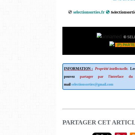
s
💿
selectionsorties.fr 💿
ection
el
©
SEL
(P) PARTE
INFORMATION :
Propriété intellectuelle.
Les
pouvez
partager par l'interface du
mail
selectionsorties@gmail.com
PARTAGER CET ARTIC