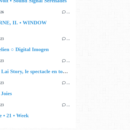
Volt • Sound Signal Serenades
026
…
RNE, II. • WINDOW
023
…
ien ○ Digital Imogen
023
…
Francis Lai Story, le spectacle en tournée au Japon
023
…
 Joies
023
…
 • 21 • Week