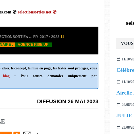
sorties.com 💿
selectionsorties.net
💿
se
ECTIONSORTIE
s
...
FR 2017
•
2023
11
VOUS 
NAIRE :
AGENCE
RISE UP
11/10/2
 idées, le concept, la mise en page, les textes sont protégés, vous
 blog
• Pour toutes demandes uniquement par
11/10/2
DIFFUSION 26 MAI 2023
26/08/2
JULIE
LE
23/08/2