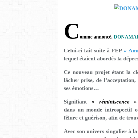
C
omme annoncé,
DONAMA
Celui-ci fait suite à l’EP
« Amn
lequel étaient abordés la dépres
Ce nouveau projet étant la clô
lâcher prise, de l’acceptation
ses émotions…
Signifiant
« réminiscence »
dans un monde introspectif o
fêlure et guérison, afin de trou
Avec son univers singulier à la