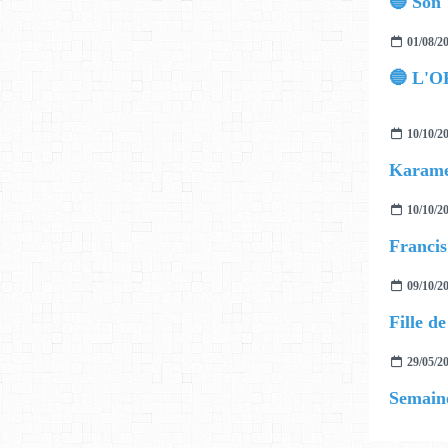
🔵 Son 
01/08/2
🔵 L'O
10/10/2
Karamel
10/10/2
09/10/2
Fille de
29/05/2
Semaine