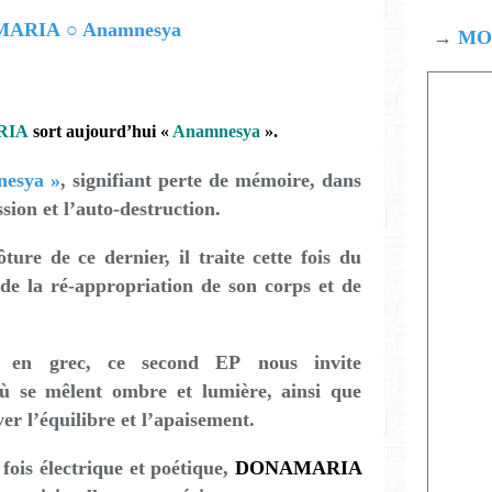
→
MOD
RIA
sort aujourd’hui «
Anamnesya
».
esya »
, signifiant perte de mémoire, dans
sion et l’auto-destruction.
ture de ce dernier, il traite cette fois du
, de la ré-appropriation de son corps et de
en grec, ce second EP nous invite
ù se mêlent ombre et lumière, ainsi que
ver l’équilibre et l’apaisement.
 fois électrique et poétique,
DONAMARIA