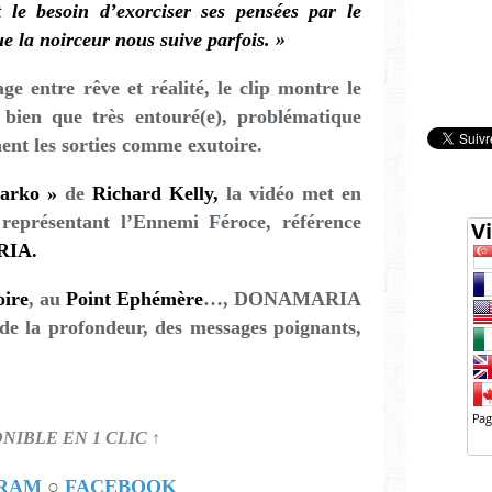
t le besoin d’exorciser ses pensées par le
e la noirceur nous suive parfois. »
 entre rêve et réalité, le clip montre le
 bien que très entouré(e), problématique
ent les sorties comme exutoire.
arko »
de
Richard Kelly,
la vidéo met en
représentant l’Ennemi Féroce, référence
IA.
oire
, au
Point Ephémère
…, DONAMARIA
de la profondeur, des messages poignants,
ONIBLE EN 1 CLIC ↑
GRAM
○
FACEBOOK