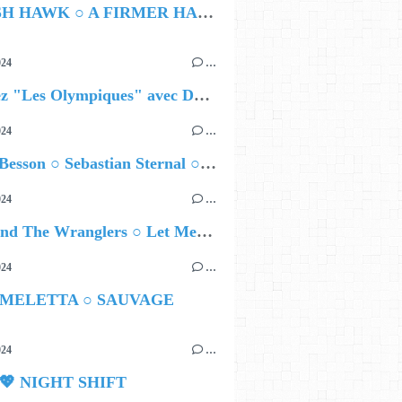
HAMISH HAWK ○ A FIRMER HAND
024
…
Célébrez "Les Olympiques" avec DVTR !
024
…
Airelle Besson ○ Sebastian Sternal ○ Jonas Burgwinkel
024
…
Ted Z and The Wranglers ○ Let Me Be Your Sin
024
…
 MELETTA ○ SAUVAGE
024
…
 💖 NIGHT SHIFT