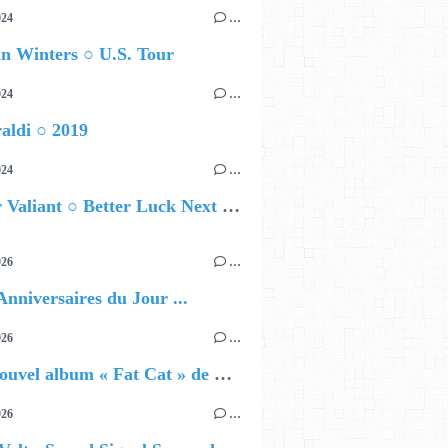
024
…
n Winters ○ U.S. Tour
024
…
aldi ○ 2019
024
…
Brother Valiant ○ Better Luck Next Time
026
…
Anniversaires du Jour ...
026
…
🔵 Le nouvel album « Fat Cat » de Delilah Holliday (sortie le 30 Octobre 2026)
026
…