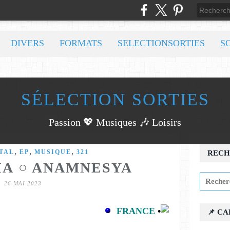
DIVERS
FORMATS
SELECTIONSORTIES
S
SÉLECTION SORTIES
Passion 💖 Musiques 🎶 Loisirs
,
,
,
TAL
EP
MUSIQUE
321
RECH
A ○ ANAMNESYA
26 MAI 2023
FRANCE
•
📌 C