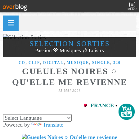
MENU
SÉLECTION SORTIES
Passion 💖 Musiques 🎶 Loisirs
,
,
,
,
,
CD
CLIP
DIGITAL
MUSIQUE
SINGLE
320
GUEULES NOIRES ○
QU'ELLE ME REVIENNE
15 MAI 2023
FRANCE
•
Powered by
Translate