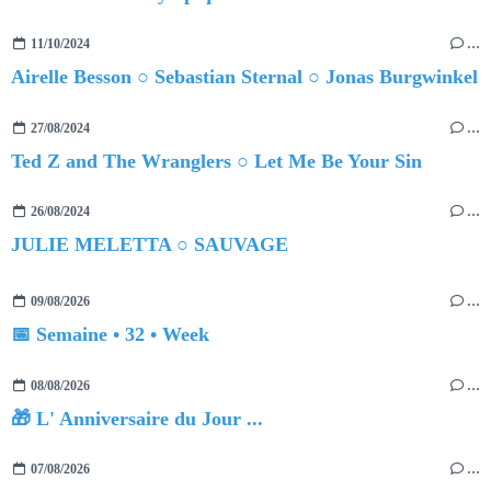
11/10/2024
…
Airelle Besson ○ Sebastian Sternal ○ Jonas Burgwinkel
27/08/2024
…
Ted Z and The Wranglers ○ Let Me Be Your Sin
26/08/2024
…
JULIE MELETTA ○ SAUVAGE
09/08/2026
…
📅 Semaine • 32 • Week
08/08/2026
…
🎁 L' Anniversaire du Jour ...
07/08/2026
…