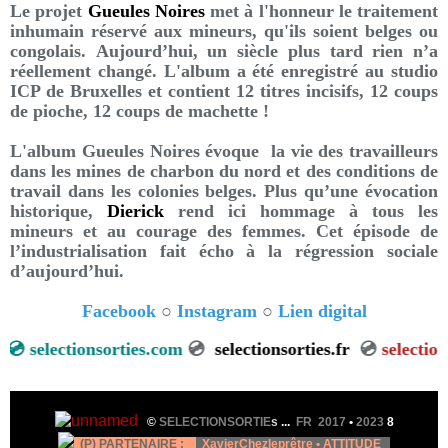
Le projet
Gueules Noires
met à l'honneur le traitement
inhumain réservé aux mineurs, qu'ils soient belges ou
congolais.
Aujourd’hui, un siècle plus tard rien n’a
réellement changé
. L'album a été enregistré au studio
ICP de Bruxelles et contient
12 titres incisifs, 12 coups
de pioche, 12 coups de machette !
L'album Gueules Noires évoque la vie des travailleurs
dans les mines de charbon du nord et des conditions de
travail dans les colonies belges. Plus qu’une évocation
historique,
Dierick
rend ici hommage à tous les
mineurs et au courage des femmes. Cet épisode de
l’industrialisation fait écho à la régression sociale
d’aujourd’hui.
Facebook
○
Instagram
○
Lien digital
selectionsorties.com
💿
selectionsorties.fr
💿
selectionsort
©
SELECTIONSORTIE
s
...
FR 2017
•
2023
8
(P) PARTENAIRE :
XavierChezleprêtre •
ATTITUDE