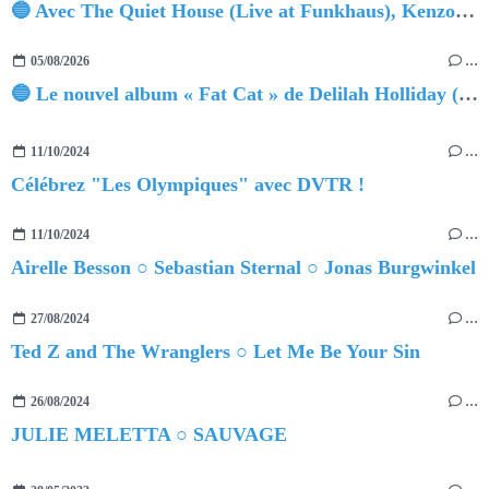
🔵 Avec The Quiet House (Live at Funkhaus), Kenzo Zurzolo livre une performance aussi intense qu'envoûtante.
05/08/2026
…
🔵 Le nouvel album « Fat Cat » de Delilah Holliday (sortie le 30 Octobre 2026)
11/10/2024
…
Célébrez "Les Olympiques" avec DVTR !
11/10/2024
…
Airelle Besson ○ Sebastian Sternal ○ Jonas Burgwinkel
27/08/2024
…
Ted Z and The Wranglers ○ Let Me Be Your Sin
26/08/2024
…
JULIE MELETTA ○ SAUVAGE