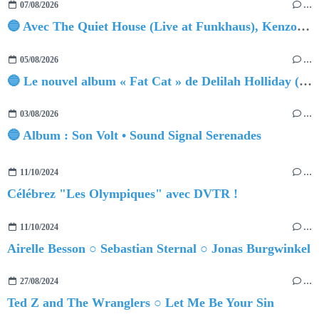
07/08/2026
…
🔵 Avec The Quiet House (Live at Funkhaus), Kenzo Zurzolo livre une performance aussi intense qu'envoûtante.
05/08/2026
…
🔵 Le nouvel album « Fat Cat » de Delilah Holliday (sortie le 30 Octobre 2026)
03/08/2026
…
🔵 Album : Son Volt • Sound Signal Serenades
11/10/2024
…
Célébrez "Les Olympiques" avec DVTR !
11/10/2024
…
Airelle Besson ○ Sebastian Sternal ○ Jonas Burgwinkel
27/08/2024
…
Ted Z and The Wranglers ○ Let Me Be Your Sin