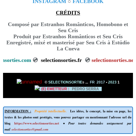
INSTAGRAM
○
FACEBOOK
CRÉDITS
Composé par Estranhos Românticos, Homobono et
Seu Cris
Produit par Estranhos Românticos et Seu Cris
Enregistré, mixé et masterisé par Seu Cris à Estúdio
La Cueva
lectionsorties.com
💿
selectionsorties.fr
💿
selectionsortie
©
SELECTIONSORTIE
s
...
FR 2017
•
2023
1
(E) EMETTEUR :
PEDRO SERRA
INFORMATION :
Propriété intellectuelle.
Les idées, le concept, la mise en page, les
textes & les photos sont protégés, vous pouvez partager en mentionnant l'adresse url du
blog
https://www.selectionsorties.net
• Pour toutes demandes uniquement par
mail
selectionsorties@gmail.com