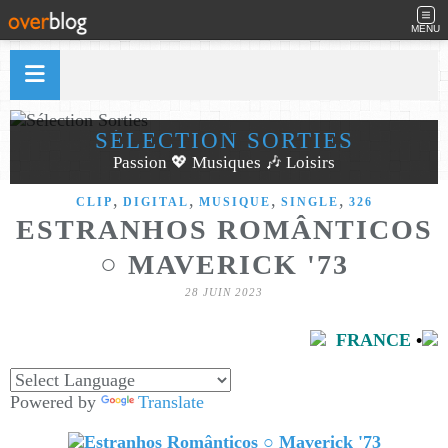
MENU
SÉLECTION SORTIES
Passion 💖 Musiques 🎶 Loisirs
,
,
,
,
CLIP
DIGITAL
MUSIQUE
SINGLE
326
ESTRANHOS ROMÂNTICOS
○ MAVERICK '73
28 JUIN 2023
FRANCE
•
Powered by
Translate