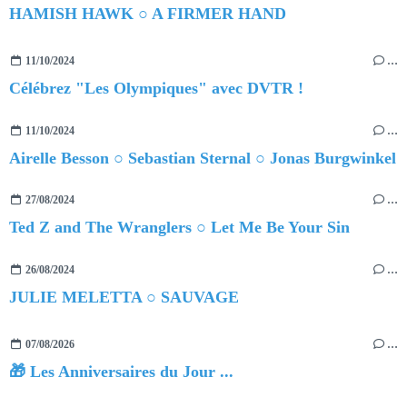
HAMISH HAWK ○ A FIRMER HAND
11/10/2024
…
Célébrez "Les Olympiques" avec DVTR !
11/10/2024
…
Airelle Besson ○ Sebastian Sternal ○ Jonas Burgwinkel
27/08/2024
…
Ted Z and The Wranglers ○ Let Me Be Your Sin
26/08/2024
…
JULIE MELETTA ○ SAUVAGE
07/08/2026
…
🎁 Les Anniversaires du Jour ...