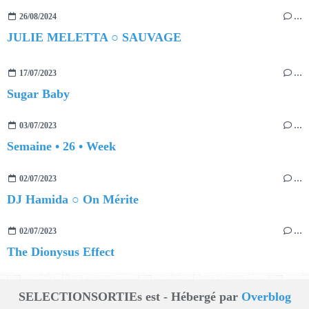
26/08/2024
…
JULIE MELETTA ○ SAUVAGE
17/07/2023
…
Sugar Baby
03/07/2023
…
Semaine • 26 • Week
02/07/2023
…
DJ Hamida ○ On Mérite
02/07/2023
…
The Dionysus Effect
SELECTIONSORTIEs est - Hébergé par
Overblog