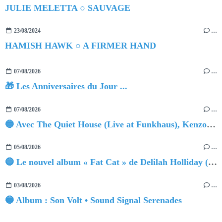
JULIE MELETTA ○ SAUVAGE
23/08/2024
…
HAMISH HAWK ○ A FIRMER HAND
07/08/2026
…
🎁 Les Anniversaires du Jour ...
07/08/2026
…
🔵 Avec The Quiet House (Live at Funkhaus), Kenzo Zurzolo livre une performance aussi intense qu'envoûtante.
05/08/2026
…
🔵 Le nouvel album « Fat Cat » de Delilah Holliday (sortie le 30 Octobre 2026)
03/08/2026
…
🔵 Album : Son Volt • Sound Signal Serenades