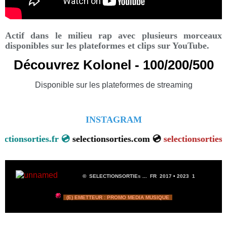
Actif dans le milieu rap avec plusieurs morceaux
disponibles sur les plateformes et clips sur YouTube.
Découvrez Kolonel - 100/200/500
Disponible sur les plateformes de streaming
INSTAGRAM

selectionsorties.fr 💿
selectionsorties.com 💿
selectionsorti
©
SELECTIONSORTIE
s
...
FR 2017
•
2023
1
(E) EMETTEUR : PROMO MEDIA MUSIQUE