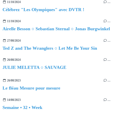
11/10/2024
…
Célébrez "Les Olympiques" avec DVTR !
11/10/2024
…
Airelle Besson ○ Sebastian Sternal ○ Jonas Burgwinkel
27/08/2024
…
Ted Z and The Wranglers ○ Let Me Be Your Sin
26/08/2024
…
JULIE MELETTA ○ SAUVAGE
26/08/2023
…
Le fléau Mesure pour mesure
14/08/2023
…
Semaine • 32 • Week