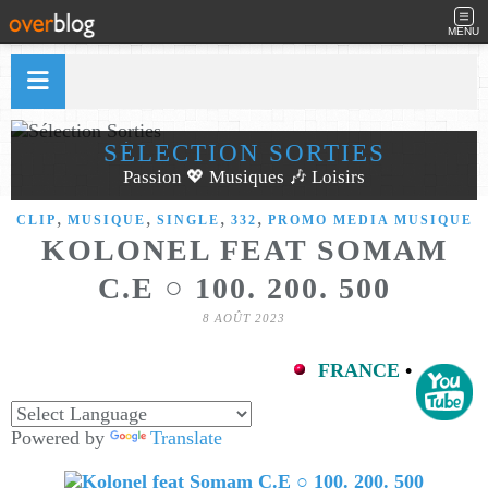
MENU
SÉLECTION SORTIES
Passion 💖 Musiques 🎶 Loisirs
,
,
,
,
CLIP
MUSIQUE
SINGLE
332
PROMO MEDIA MUSIQUE
KOLONEL FEAT SOMAM
C.E ○ 100. 200. 500
8 AOÛT 2023
FRANCE
•
Powered by
Translate