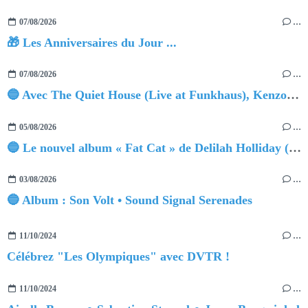
07/08/2026
…
🎁 Les Anniversaires du Jour ...
07/08/2026
…
🔵 Avec The Quiet House (Live at Funkhaus), Kenzo Zurzolo livre une performance aussi intense qu'envoûtante.
05/08/2026
…
🔵 Le nouvel album « Fat Cat » de Delilah Holliday (sortie le 30 Octobre 2026)
03/08/2026
…
🔵 Album : Son Volt • Sound Signal Serenades
11/10/2024
…
Célébrez "Les Olympiques" avec DVTR !
11/10/2024
…