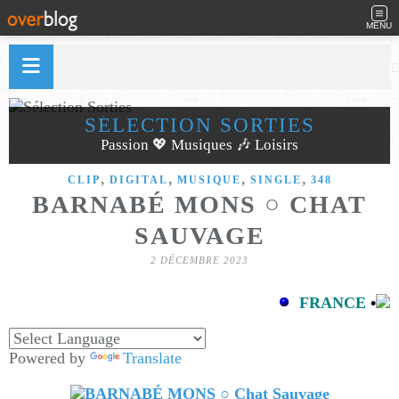
MENU
SÉLECTION SORTIES
Passion 💖 Musiques 🎶 Loisirs
,
,
,
,
CLIP
DIGITAL
MUSIQUE
SINGLE
348
BARNABÉ MONS ○ CHAT
SAUVAGE
2 DÉCEMBRE 2023
FRANCE
•
Powered by
Translate