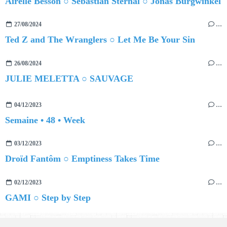
Airelle Besson ○ Sebastian Sternal ○ Jonas Burgwinkel
27/08/2024
…
Ted Z and The Wranglers ○ Let Me Be Your Sin
26/08/2024
…
JULIE MELETTA ○ SAUVAGE
04/12/2023
…
Semaine • 48 • Week
03/12/2023
…
Droïd Fantôm ○ Emptiness Takes Time
02/12/2023
…
GAMI ○ Step by Step