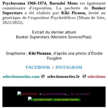
Psychorama 1966-1974, Barnabé Mons
est également
commissaire d'exposition. La pochette de
Bunker
Superstars
a été réalisée par
Kiki Picasso,
invité au
générique de l’exposition Psychédélices (Miam de Sète,
2021/2022).
Extrait du dernier album
Bunker Superstars (Monstre Sonore/Pias).
Graphisme :
Kiki Picasso
, d'après une photo d'Élodie
Fougère
FACEBOOK
○
INSTAGRAM
lectionsorties.com
💿
selectionsorties.fr
💿
selectionsortie
©
SELECTIONSORTIE
s
...
FR 2017
•
2023
(E) EMETTEUR : GUILLAUME ENARD