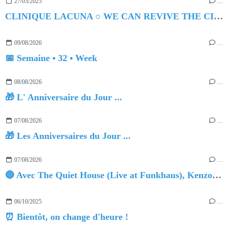
27/03/2025
…
CLINIQUE LACUNA ○ WE CAN REVIVE THE CITY
09/08/2026
…
📅 Semaine • 32 • Week
08/08/2026
…
🎁 L' Anniversaire du Jour ...
07/08/2026
…
🎁 Les Anniversaires du Jour ...
07/08/2026
…
🔵 Avec The Quiet House (Live at Funkhaus), Kenzo Zurzolo livre une performance aussi intense qu'envoûtante.
06/10/2025
…
⏰ Bientôt, on change d'heure !