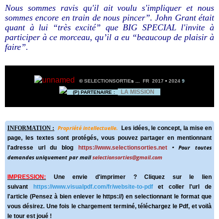
Nous sommes ravis qu'il ait voulu s'impliquer et nous
sommes encore en train de nous pincer”. John Grant était
quant à lui “très excité” que BIG SPECIAL l'invite à
participer à ce morceau, qu’il a eu “beaucoup de plaisir à
faire”.
©
SELECTIONSORTIE
s
...
FR 2017
•
2024
9
LA MISSION
(P) PARTENAIRE :
INFORMATION :
Propriété intellectuelle.
Les idées, le concept, la mise en
page, les textes sont protégés, vous pouvez partager en mentionnant
l'adresse url du blog
https://www.selectionsorties.net
• Pour toutes
demandes uniquement par mail
selectionsorties@gmail.com
IMPRESSION:
Une envie d'imprimer ? Cliquez sur le lien
suivant
https://www.visualpdf.com/fr/website-to-pdf
et coller l'url de
l'article (Pensez à bien enlever le https://) en selectionnant le format que
vous désirez. Une fois le chargement terminé, téléchargez le Pdf, et voilà
le tour est joué !