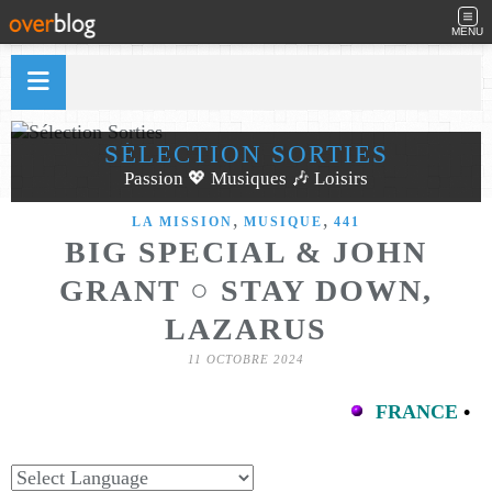
MENU
SÉLECTION SORTIES
Passion 💖 Musiques 🎶 Loisirs
,
,
LA MISSION
MUSIQUE
441
BIG SPECIAL & JOHN
GRANT ○ STAY DOWN,
LAZARUS
11 OCTOBRE 2024
FRANCE
•