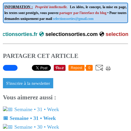
INFORMATION :
Propriété intellectuelle.
Les idées, le concept, la mise en page,
les textes sont protégés, vous pouvez
partager par l'interface du blog
• Pour toutes
demandes uniquement par mail
selectionsorties@gmail.com
ionsorties.fr 💿
selectionsorties.com 💿
selectionsort
PARTAGER CET ARTICLE
Repost
0
S'inscrire à la newsletter
Vous aimerez aussi :
📅 Semaine • 31 • Week