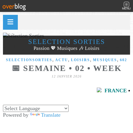
MENU
SÉLECTION SORTIES
Passion 💖 Musiques 🎶 Loisirs
,
,
,
,
SELECTIONSORTIES
ACTU
LOISIRS
MUSIQUES
602
📅 SEMAINE • 02 • WEEK
12 JANVIER 2026
FRANCE
•
Powered by
Translate