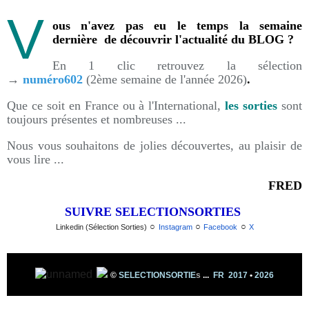
V
ous n'avez pas eu le temps la semaine
dernière de découvrir l'actualité du BLOG ?
En 1 clic retrouvez la sélection
→
numéro602
(2ème semaine de l'année 2026)
.
Que ce soit en France ou à l'International,
les sorties
sont
toujours présentes et nombreuses ...
Nous vous souhaitons de jolies découvertes, au plaisir de
vous lire ...
FRED
SUIVRE SELECTIONSORTIES
○
○
○
Linkedin (Sélection Sorties)
Instagram
Facebook
X
©
SELECTIONSORTIE
s
...
FR 2017
•
2026