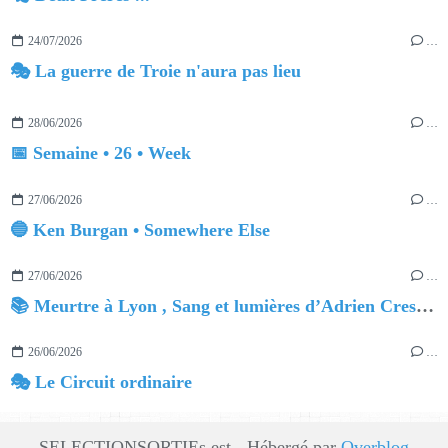
24/07/2026
…
🎭 La guerre de Troie n'aura pas lieu
28/06/2026
…
📅 Semaine • 26 • Week
27/06/2026
…
🔵 Ken Burgan • Somewhere Else
27/06/2026
…
📚 Meurtre à Lyon , Sang et lumières d’Adrien Crespin
26/06/2026
…
🎭 Le Circuit ordinaire
SELECTIONSORTIEs est - Hébergé par
Overblog