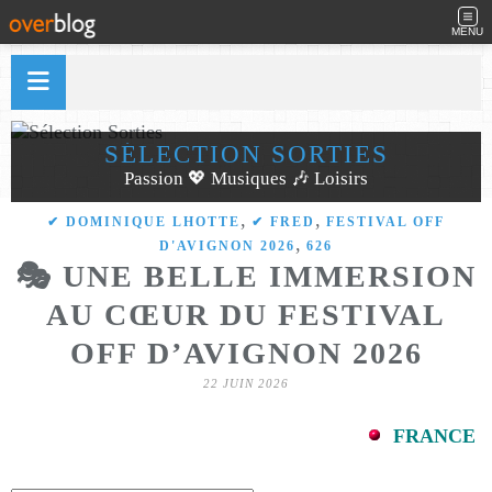
MENU
SÉLECTION SORTIES
Passion 💖 Musiques 🎶 Loisirs
,
,
✔ DOMINIQUE LHOTTE
✔ FRED
FESTIVAL OFF
,
D'AVIGNON 2026
626
🎭 UNE BELLE IMMERSION
AU CŒUR DU FESTIVAL
OFF D’AVIGNON 2026
22 JUIN 2026
FRANCE