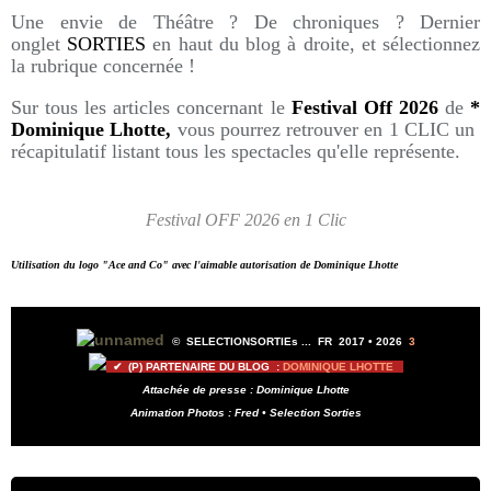
Une envie de Théâtre ? De chroniques ? Dernier
onglet
SORTIES
en haut du blog à droite, et sélectionnez
la rubrique concernée !
Sur tous les articles concernant le
Festival Off 2026
de
*
Dominique Lhotte,
vous pourrez retrouver en 1 CLIC un
récapitulatif listant tous les spectacles qu'elle représente.
Festival OFF 2026 en 1 Clic
Utilisation du logo "Ace and Co" avec l'aimable autorisation de Dominique Lhotte
©
SELECTIONSORTIEs ...
FR 2017 •
2026
3
✔ (P) PARTENAIRE DU BLOG :
DOMINIQUE LHOTTE
Attachée de presse : Dominique Lhotte
Animation Photos : Fred • Selection Sorties