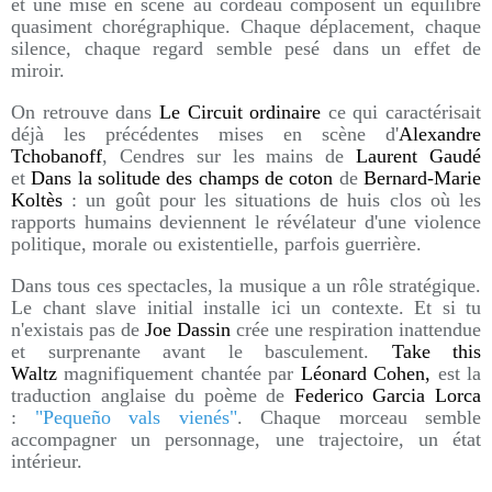
et une mise en scène au cordeau composent un équilibre
quasiment chorégraphique. Chaque déplacement, chaque
silence, chaque regard semble pesé dans un effet de
miroir.
On retrouve dans
Le Circuit ordinaire
ce qui caractérisait
déjà les précédentes mises en scène d'
Alexandre
Tchobanoff
, Cendres sur les mains de
Laurent Gaudé
et
Dans la solitude des champs de coton
de
Bernard-Marie
Koltès
: un goût pour les situations de huis clos où les
rapports humains deviennent le révélateur d'une violence
politique, morale ou existentielle, parfois guerrière.
Dans tous ces spectacles, la musique a un rôle stratégique.
Le chant slave initial installe ici un contexte. Et si tu
n'existais pas de
Joe Dassin
crée une respiration inattendue
et surprenante avant le basculement.
Take this
Waltz
magnifiquement chantée par
Léonard Cohen,
est la
traduction anglaise du poème de
Federico Garcia Lorca
:
"Pequeño vals vienés"
. Chaque morceau semble
accompagner un personnage, une trajectoire, un état
intérieur.