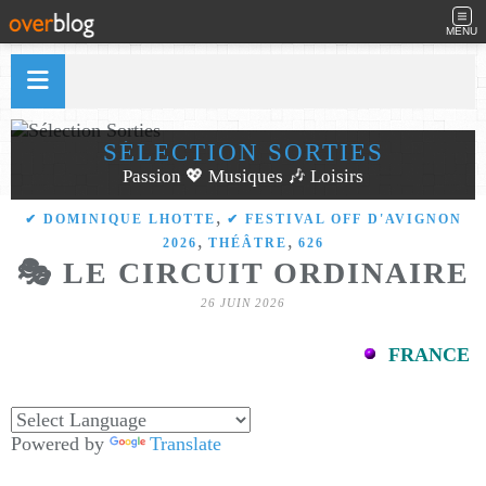
MENU
SÉLECTION SORTIES
Passion 💖 Musiques 🎶 Loisirs
,
✔ DOMINIQUE LHOTTE
✔ FESTIVAL OFF D'AVIGNON
,
,
2026
THÉÂTRE
626
🎭 LE CIRCUIT ORDINAIRE
26 JUIN 2026
FRANCE
Powered by
Translate