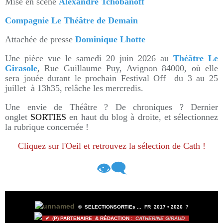
Mise en scène
Alexandre Tchobanoff
Compagnie Le Théâtre de Demain
Attachée de presse
Dominique Lhotte
Une pièce vue le samedi 20 juin 2026 au
Théâtre Le
Girasole
, Rue Guillaume Puy, Avignon 84000, où elle
sera jouée durant le prochain Festival Off du 3 au 25
juillet à 13h35, relâche les mercredis.
Une envie de Théâtre ? De chroniques ? Dernier
onglet
SORTIES
en haut du blog à droite, et sélectionnez
la rubrique concernée !
Cliquez sur l'Oeil et retrouvez la sélection de Cath !
👁️‍🗨️
©
SELECTIONSORTIEs ...
FR 2017 •
2026
7
✔ (P) PARTENAIRE & RÉDACTION :
CATHERINE GIRAUD