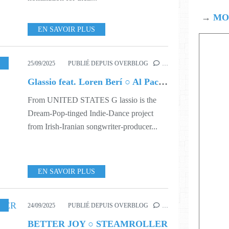
→
MOD
EN SAVOIR PLUS
SIC
,
539
25/09/2025
PUBLIÉ DEPUIS OVERBLOG
…
Glassio feat. Loren Berí ○ Al Pacino
From UNITED STATES G lassio is the
Dream-Pop-tinged Indie-Dance project
from Irish-Iranian songwriter-producer...
EN SAVOIR PLUS
39
,
544
24/09/2025
PUBLIÉ DEPUIS OVERBLOG
…
BETTER JOY ○ STEAMROLLER