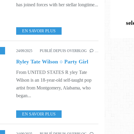
has joined forces with her stellar longtime...
se
EN SAVOIR PLUS
SIC
,
539
24/09/2025
PUBLIÉ DEPUIS OVERBLOG
…
Ryley Tate Wilson ○ Party Girl
From UNITED STATES R yley Tate
Wilson is an 18-year-old self-taught pop
artist from Montgomery, Alabama, who
began...
EN SAVOIR PLUS
39
,
540