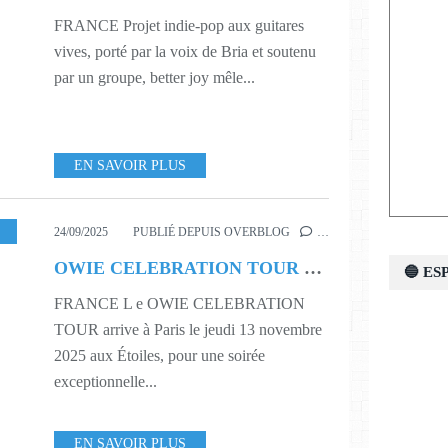
FRANCE Projet indie-pop aux guitares
vives, porté par la voix de Bria et soutenu
par un groupe, better joy mêle...
EN SAVOIR PLUS
,
539
,
546
24/09/2025
PUBLIÉ DEPUIS OVERBLOG
…
OWIE CELEBRATION TOUR The David Bowie Latest Show
🔵 E
FRANCE L e OWIE CELEBRATION
TOUR arrive à Paris le jeudi 13 novembre
2025 aux Étoiles, pour une soirée
exceptionnelle...
EN SAVOIR PLUS