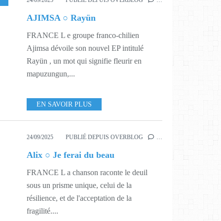
24/09/2025
PUBLIÉ DEPUIS OVERBLOG
…
AJIMSA ○ Rayün
FRANCE L e groupe franco-chilien
Ajimsa dévoile son nouvel EP intitulé
Rayün , un mot qui signifie fleurir en
mapuzungun,...
EN SAVOIR PLUS
24/09/2025
PUBLIÉ DEPUIS OVERBLOG
…
Alix ○ Je ferai du beau
FRANCE L a chanson raconte le deuil
sous un prisme unique, celui de la
résilience, et de l'acceptation de la
fragilité....