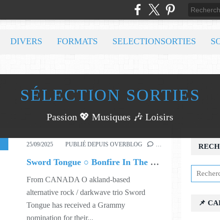
DIVERS
FORMATS
SELECTIONSORTIES
S
SÉLECTION SORTIES
Passion 💖 Musiques 🎶 Loisirs
,
MUSIC
,
539
25/09/2025
PUBLIÉ DEPUIS OVERBLOG
…
RECH
Sword Tongue ○ Bonfire In The Tempest
From CANADA O akland-based
alternative rock / darkwave trio Sword
📌 C
Tongue has received a Grammy
nomination for their...