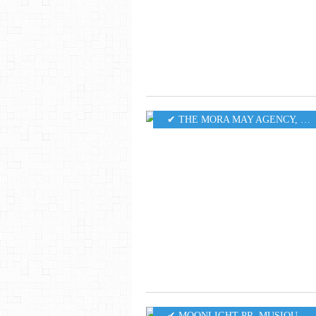
✔ THE MORA MAY AGENCY
,
MU
✔ MOONLIGHT PR
,
MUSIQUE
,
5