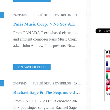
,
MUSIC
,
539
,
543
24/09/2025
PUBLIÉ DEPUIS OVERBLOG
…
Paris Music Corp. ○ No Soy A.I.
From CANADA T exas-based electronic
and ambient composer Paris Music Corp.
a.k.a. John Andrew Paris presents 'No...
EN SAVOIR PLUS
,
539
,
543
24/09/2025
PUBLIÉ DEPUIS OVERBLOG
…
Rachael Sage & The Sequins ○ Just Enough
From UNITED STATES R enowned alt-
folk-pop singer-songwriter Rachael Sage