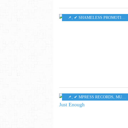
​​​​​​​📌
,
✔ SHAMELESS PROMOTION PR
​​​​​​​📌
,
✔ MPRESS RECORDS
,
MUSIC