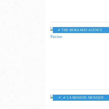
✔ THE MORA MAY AGENCY
,
MU
​​​​​​​📌
,
✔ LA MISSION
,
MUSIQUE
,
5