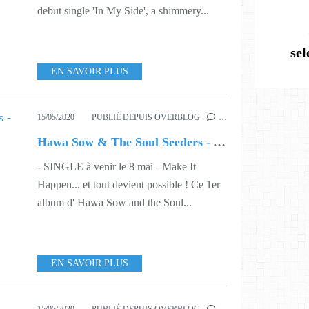
debut single 'In My Side', a shimmery...
se
EN SAVOIR PLUS
15/05/2020
PUBLIÉ DEPUIS OVERBLOG
…
Hawa Sow & The Soul Seeders - Yesterday feat Arnaud Fradin
- SINGLE à venir le 8 mai - Make It
Happen... et tout devient possible ! Ce 1er
album d' Hawa Sow and the Soul...
EN SAVOIR PLUS