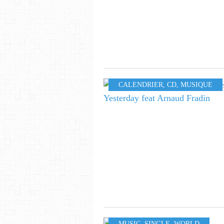
CALENDRIER
,
CD
,
MUSIQUE
MUSIC
,
SINGLE
,
WORLD