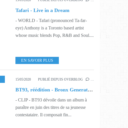
15/05/2020
PUBLIÉ DEPUIS OVERBLOG
…
Tafari - Live in a Dream
- WORLD - Tafari (pronounced Ta-far-
eye) Anthony is a Toronto based artist
whose music blends Pop, R&B and Soul....
EN SAVOIR PLUS
15/05/2020
PUBLIÉ DEPUIS OVERBLOG
…
BT93, réédition - Bronx Generation
- CLIP - BT93 dévoile dans un album à
paraître en juin des titres de sa jeunesse
contestataire. Il composait fin...