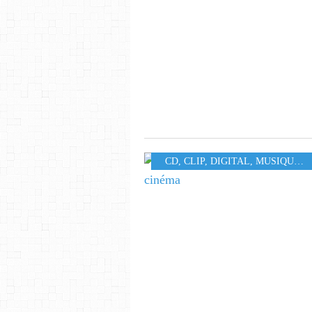
CD
,
CLIP
,
DIGITAL
,
MUSIQUE
,
3