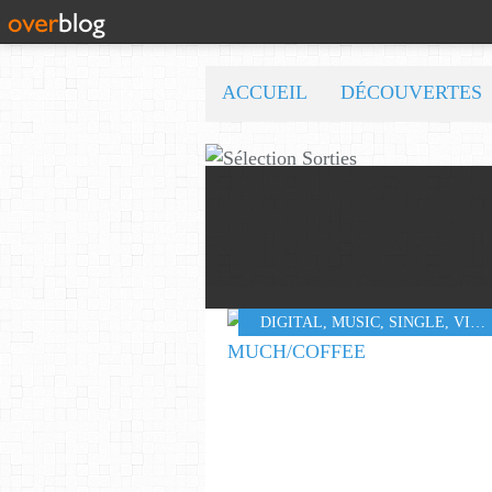
ACCUEIL
DÉCOUVERTES
DIGITAL
,
MUSIC
,
SINGLE
,
VIDEO