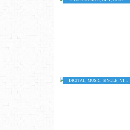
DIGITAL
,
MUSIC
,
SINGLE
,
VIDEO