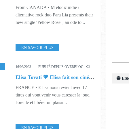
From CANADA • M elodic indie /
alternative rock duo Para Lia presents their
new single 'Yellow Rose' , an ode to...
EN SAVOIR PLUS
24
16/06/2023
PUBLIÉ DEPUIS OVERBLOG
…
Elisa Tovati 💖 Elisa fait son cinéma
🔵 E
FRANCE • E lisa nous revient avec 17
titres qui vont venir vous caresser la joue,
l'oreille et libérer un plaisir...
EN SAVOIR PLUS