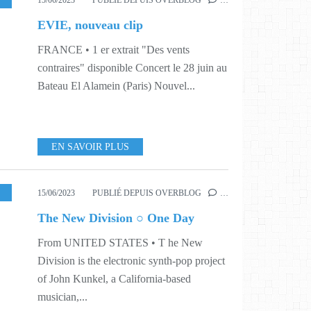
15/06/2023
PUBLIÉ DEPUIS OVERBLOG
…
EVIE, nouveau clip
FRANCE • 1 er extrait "Des vents
contraires" disponible Concert le 28 juin au
Bateau El Alamein (Paris) Nouvel...
EN SAVOIR PLUS
,
WORLD
,
324
15/06/2023
PUBLIÉ DEPUIS OVERBLOG
…
The New Division ○ One Day
From UNITED STATES • T he New
Division is the electronic synth-pop project
of John Kunkel, a California-based
musician,...