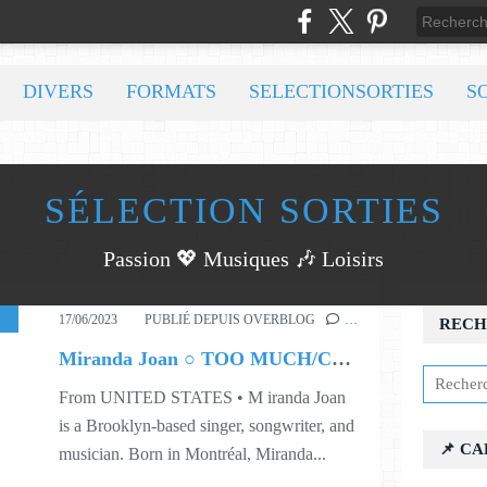
DIVERS
FORMATS
SELECTIONSORTIES
S
SÉLECTION SORTIES
Passion 💖 Musiques 🎶 Loisirs
,
WORLD
,
324
17/06/2023
PUBLIÉ DEPUIS OVERBLOG
…
RECH
Miranda Joan ○ TOO MUCH/COFFEE
From UNITED STATES • M iranda Joan
is a Brooklyn-based singer, songwriter, and
📌 C
musician. Born in Montréal, Miranda...