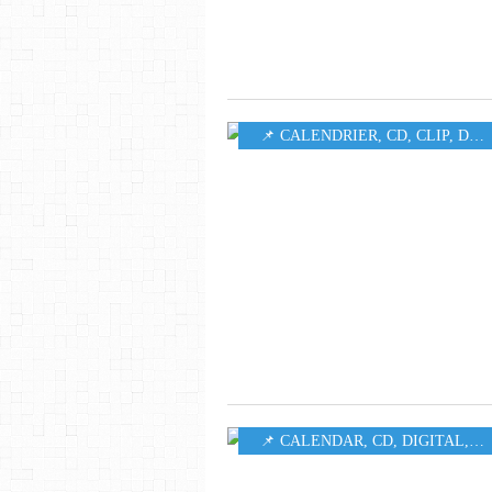
📌 CALENDRIER
,
CD
,
CLIP
,
DIGITAL
📌 CALENDAR
,
CD
,
DIGITAL
,
M