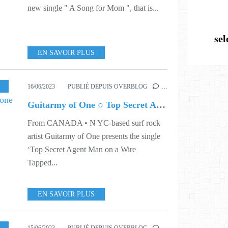
new single " A Song for Mom ", that is...
se
EN SAVOIR PLUS
USIC
,
SINGLE
,
VIDEO
,
WORLD
,
324
,
325
,
333
16/06/2023
PUBLIÉ DEPUIS OVERBLOG
…
Guitarmy of One ○ Top Secret Agent Man on a Wire Tapped Phone at Sea
From CANADA • N YC-based surf rock
artist Guitarmy of One presents the single
‘Top Secret Agent Man on a Wire
Tapped...
EN SAVOIR PLUS
,
DIGITAL
,
MUSIQUE
,
324
,
326
,
339
,
340