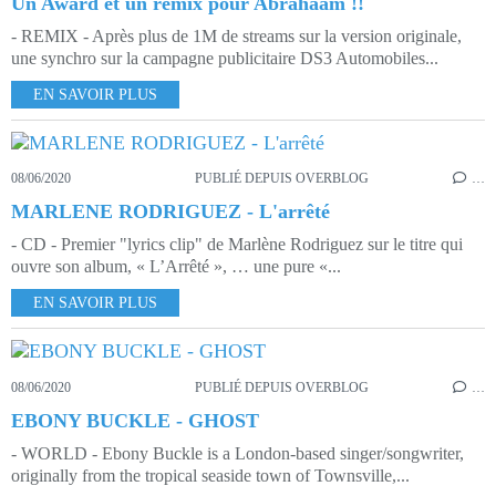
Un Award et un remix pour Abrahaam !!
- REMIX - Après plus de 1M de streams sur la version originale,
une synchro sur la campagne publicitaire DS3 Automobiles...
EN SAVOIR PLUS
08/06/2020
PUBLIÉ DEPUIS OVERBLOG
…
MARLENE RODRIGUEZ - L'arrêté
- CD - Premier "lyrics clip" de Marlène Rodriguez sur le titre qui
ouvre son album, « L’Arrêté », … une pure «...
EN SAVOIR PLUS
08/06/2020
PUBLIÉ DEPUIS OVERBLOG
…
EBONY BUCKLE - GHOST
- WORLD - Ebony Buckle is a London-based singer/songwriter,
originally from the tropical seaside town of Townsville,...