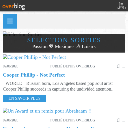
MENU
SÉLECTION SORTIES
Passion 💖 Musiques 🎶 Loisirs
09/06/2020
PUBLIÉ DEPUIS OVERBLOG
…
Cooper Phillip - Not Perfect
- WORLD - Russian born, Los Angeles based pop soul artist
Cooper Phillip succeeds in capturing the undivided attention...
EN SAVOIR PLUS
09/06/2020
PUBLIÉ DEPUIS OVERBLOG
…