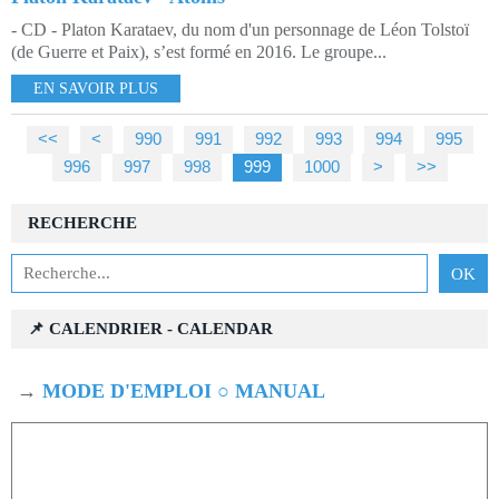
- CD - Platon Karataev, du nom d'un personnage de Léon Tolstoï
(de Guerre et Paix), s’est formé en 2016. Le groupe...
EN SAVOIR PLUS
<<
<
900
910
920
930
940
950
960
970
980
990
991
992
993
994
995
996
997
998
999
1000
>
>>
RECHERCHE
📌 CALENDRIER - CALENDAR
→
MODE D'EMPLOI ○ MANUAL