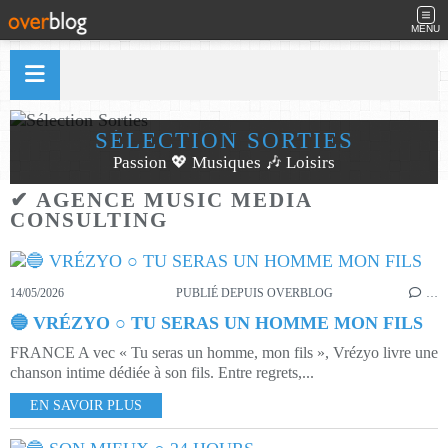
MENU
SÉLECTION SORTIES
Passion 💖 Musiques 🎶 Loisirs
✔ AGENCE MUSIC MEDIA
CONSULTING
14/05/2026
PUBLIÉ DEPUIS OVERBLOG
…
🔵 VRÉZYO ○ TU SERAS UN HOMME MON FILS
FRANCE A vec « Tu seras un homme, mon fils », Vrézyo livre une
chanson intime dédiée à son fils. Entre regrets,...
EN SAVOIR PLUS