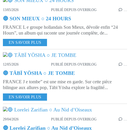
13/05/2026
PUBLIÉ DEPUIS OVERBLOG
…
🔵 SON MIEUX ○ 24 HOURS
FRANCE L e groupe hollandais Son Mieux, dévoile enfin “24
Hours”, un album qui raconte une journée complète, de...
EN SAVOIR PLUS
12/05/2026
PUBLIÉ DEPUIS OVERBLOG
…
🔵 TÄBÏ YÖSHA ○ JE TOMBE
FRANCE J e tombe” est une mise en garde. Sur cette pièce
bilingue aux allures pop, Täbï Yösha explore la fragilité...
EN SAVOIR PLUS
29/04/2026
PUBLIÉ DEPUIS OVERBLOG
…
🔵 Lorelei Zarifian ○ Au Nid d’Oiseaux