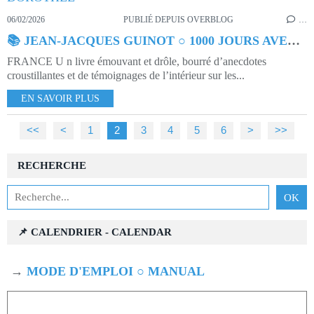
06/02/2026
PUBLIÉ DEPUIS OVERBLOG
…
📚 JEAN-JACQUES GUINOT ○ 1000 JOURS AVEC DOROTHÉE
FRANCE U n livre émouvant et drôle, bourré d’anecdotes
croustillantes et de témoignages de l’intérieur sur les...
EN SAVOIR PLUS
<<
<
1
2
3
4
5
6
>
>>
RECHERCHE
📌 CALENDRIER - CALENDAR
→
MODE D'EMPLOI ○ MANUAL