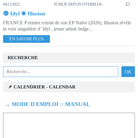
04/11/2025
PUBLIÉ DEPUIS OVERBLOG
…
🔵 Idyl ֎ Illusion
FRANCE P remier extrait de son EP Naïve (2026), Illusion révèle
la voix singulière d’ Idyl , jeune artiste belge...
EN SAVOIR PLUS
RECHERCHE
📌 CALENDRIER - CALENDAR
→
MODE D'EMPLOI ○ MANUAL