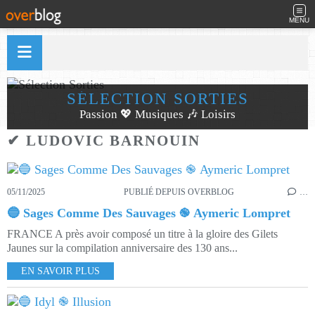
MENU
SÉLECTION SORTIES
Passion 💖 Musiques 🎶 Loisirs
✔ LUDOVIC BARNOUIN
05/11/2025
PUBLIÉ DEPUIS OVERBLOG
…
🔵 Sages Comme Des Sauvages ֎ Aymeric Lompret
FRANCE A près avoir composé un titre à la gloire des Gilets
Jaunes sur la compilation anniversaire des 130 ans...
EN SAVOIR PLUS