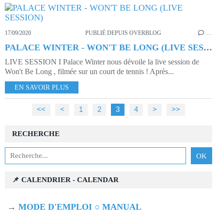
17/09/2020
PUBLIÉ DEPUIS OVERBLOG
…
PALACE WINTER - WON'T BE LONG (LIVE SESSION)
LIVE SESSION I Palace Winter nous dévoile la live session de
Won't Be Long , filmée sur un court de tennis ! Après...
EN SAVOIR PLUS
<<
<
1
2
3
4
>
>>
RECHERCHE
📌 CALENDRIER - CALENDAR
→
MODE D'EMPLOI ○ MANUAL