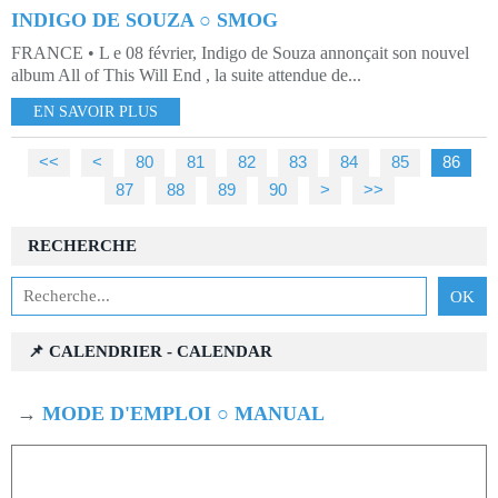
INDIGO DE SOUZA ○ SMOG
FRANCE • L e 08 février, Indigo de Souza annonçait son nouvel
album All of This Will End , la suite attendue de...
EN SAVOIR PLUS
<<
<
10
20
30
40
50
60
70
80
81
82
83
84
85
86
87
88
89
90
100
200
300
>
>>
RECHERCHE
📌 CALENDRIER - CALENDAR
→
MODE D'EMPLOI ○ MANUAL