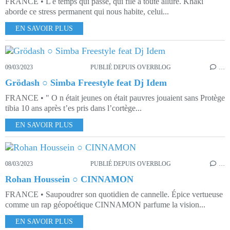
FRANCE • L e temps qui passe, qui file à toute allure. Khaki
aborde ce stress permanent qui nous habite, celui...
EN SAVOIR PLUS
09/03/2023
PUBLIÉ DEPUIS OVERBLOG
…
Grödash ○ Simba Freestyle feat Dj Idem
FRANCE • " O n était jeunes on était pauvres jouaient sans Protège
tibia 10 ans après t’es pris dans l’cortège...
EN SAVOIR PLUS
08/03/2023
PUBLIÉ DEPUIS OVERBLOG
…
Rohan Houssein ○ CINNAMON
FRANCE • Saupoudrer son quotidien de cannelle. Épice vertueuse
comme un rap géopoétique CINNAMON parfume la vision...
EN SAVOIR PLUS