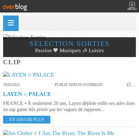
MENU
SÉLECTION SORTIES
Passion 💖 Musiques 🎶 Loisirs
CLIP
10/03/2023
PUBLIÉ DEPUIS OVERBLOG
…
LAYEN ○ PALACE
FRANCE • À seulement 20 ans, Layen déploie enfin ses ailes dans
un rap game très prisée par les vagues de rappeurs...
EN SAVOIR PLUS