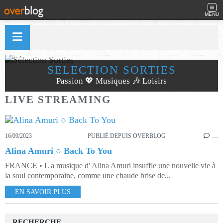
MENU
SÉLECTION SORTIES
Passion 💖 Musiques 🎶 Loisirs
LIVE STREAMING
16/09/2023
PUBLIÉ DEPUIS OVERBLOG
…
Alina Amuri ○ Back To You
FRANCE • L a musique d' Alina Amuri insuffle une nouvelle vie à
la soul contemporaine, comme une chaude brise de...
EN SAVOIR PLUS
RECHERCHE