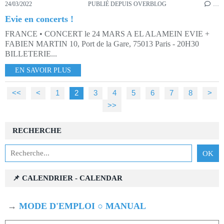
24/03/2022
PUBLIÉ DEPUIS OVERBLOG
…
Evie en concerts !
FRANCE • CONCERT le 24 MARS A EL ALAMEIN EVIE +
FABIEN MARTIN 10, Port de la Gare, 75013 Paris - 20H30
BILLETERIE...
EN SAVOIR PLUS
<<
<
1
2
3
4
5
6
7
8
>
>>
RECHERCHE
📌 CALENDRIER - CALENDAR
→
MODE D'EMPLOI ○ MANUAL