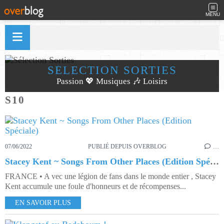
MENU
SÉLECTION SORTIES
Passion 💖 Musiques 🎶 Loisirs
S10
07/06/2022
PUBLIÉ DEPUIS OVERBLOG
…
Stacey Kent ~ Songs From Other Places (Edition Spéciale)
FRANCE • A vec une légion de fans dans le monde entier , Stacey
Kent accumule une foule d'honneurs et de récompenses...
EN SAVOIR PLUS