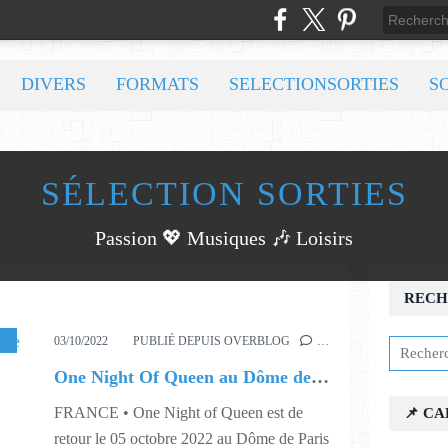
DIVERS
FORMATS
SELECTIONSORTIES
S
SÉLECTION SORTIES
Passion 💖 Musiques 🎶 Loisirs
RECH
SIQUE
,
S38
,
S4-3
03/10/2022
PUBLIÉ DEPUIS OVERBLOG
…
One Night Of Queen au Dôme de Paris
FRANCE • One Night of Queen est de
📌 C
retour le 05 octobre 2022 au Dôme de Paris