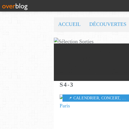
ACCUEIL
DÉCOUVERTES
S4-3
📌 CALENDRIER
,
CONCERT
,
MU