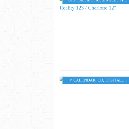
DIGITAL
,
MUSIC
,
SINGLE
,
VIDEO
📌 CALENDAR
,
CD
,
DIGITAL
,
M