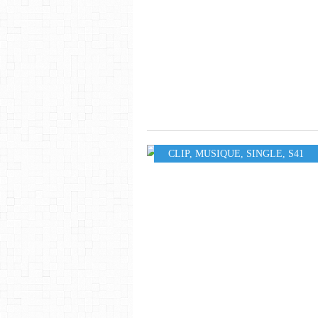
CLIP
,
MUSIQUE
,
SINGLE
,
S41