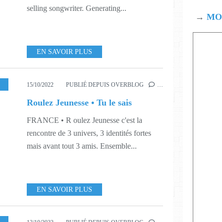
selling songwriter. Generating...
→
MOD
EN SAVOIR PLUS
1
15/10/2022
PUBLIÉ DEPUIS OVERBLOG
…
Roulez Jeunesse • Tu le sais
FRANCE • R oulez Jeunesse c'est la
rencontre de 3 univers, 3 identités fortes
mais avant tout 3 amis. Ensemble...
EN SAVOIR PLUS