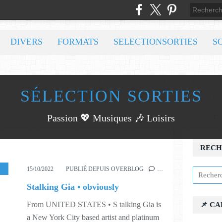
DIVERS
FORMATS
SELECTIONSORTIES
S
SÉLECTION SORTIES
Passion 💖 Musiques 🎶 Loisirs
RECH
,
S41
15/10/2022
PUBLIÉ DEPUIS OVERBLOG
…
Stalking Gia • obviously
From UNITED STATES • S talking Gia is
📌 C
a New York City based artist and platinum