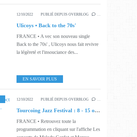
12/10/2022
PUBLIÉ DEPUIS OVERBLOG
…
Ulicoys • Back to the 70s'
FRANCE • A vec son nouveau single
Back to the 70s' , Ulicoys nous fait revivre
la légèreté et l'insouciance des...
EN SAVOIR PLUS
SIQUE
,
S35
,
S40
,
S41
12/10/2022
PUBLIÉ DEPUIS OVERBLOG
…
Tourcoing Jazz Festival : 8 - 15 oct : Jamie Cullum, Melody Gardot...
FRANCE • Retrouvez toute la
programmation en cliquant sur l'affiche Les