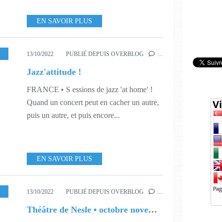
EN SAVOIR PLUS
,
MUSIQUE
,
S41
,
S45
,
S48
,
L'ORIFLAMME
,
L'ART DE CATH
13/10/2022
PUBLIÉ DEPUIS OVERBLOG
…
Jazz'attitude !
FRANCE • S essions de jazz 'at home' !
Quand un concert peut en cacher un autre,
puis un autre, et puis encore...
EN SAVOIR PLUS
S41
,
S42
,
S43
,
S44
,
S45
,
S46
,
S47
,
S48
13/10/2022
PUBLIÉ DEPUIS OVERBLOG
…
Théâtre de Nesle • octobre novembre 2022