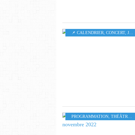
📌 CALENDRIER
,
CONCERT
,
JAZZ
PROGRAMMATION
,
THÉÂTRE
,