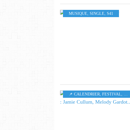
MUSIQUE
,
SINGLE
,
S41
📌 CALENDRIER
,
FESTIVAL
,
MU