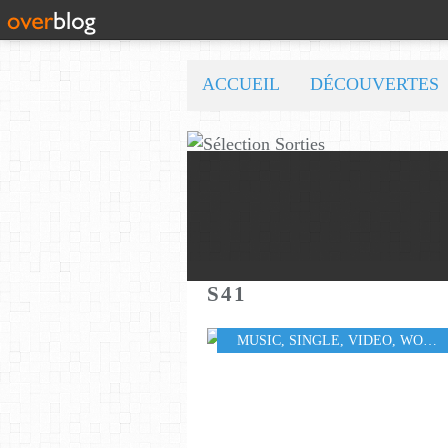
ACCUEIL
DÉCOUVERTES
S41
MUSIC
,
SINGLE
,
VIDEO
,
WORLD