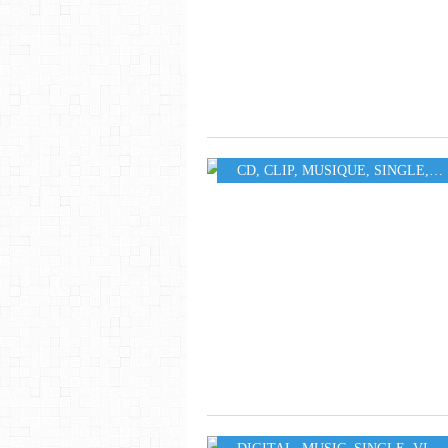
CD
,
CLIP
,
MUSIQUE
,
SINGLE
,
S4