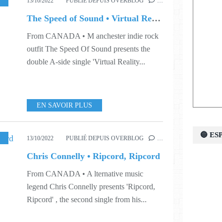
,
WORLD
,
S41
13/10/2022
PUBLIÉ DEPUIS OVERBLOG
…
The Speed of Sound • Virtual Reality 123 / Charlotte 12"
From CANADA • M anchester indie rock
outfit The Speed Of Sound presents the
double A-side single 'Virtual Reality...
EN SAVOIR PLUS
🔵 E
USIC
,
VIDEO
,
WORLD
,
S41
,
S45
,
S48
13/10/2022
PUBLIÉ DEPUIS OVERBLOG
…
Chris Connelly • Ripcord, Ripcord
From CANADA • A lternative music
legend Chris Connelly presents 'Ripcord,
Ripcord' , the second single from his...