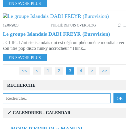
EN SAVOIR PLUS
12/06/2020
PUBLIÉ DEPUIS OVERBLOG
…
Le groupe Islandais DADI FREYR (Eurovision)
- CLIP - L'artiste islandais qui est déjà un phénomène mondial avec
son titre pop disco funky accrocheur "Think...
EN SAVOIR PLUS
<<
<
1
2
3
4
>
>>
RECHERCHE
📌 CALENDRIER - CALENDAR
→
MODE D'EMPLOI ○ MANUAL