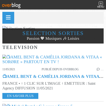
MENU
SÉLECTION SORTIES
Passion 💖 Musiques 🎶 Loisirs
TELEVISION
11/05/2021
PUBLIÉ DEPUIS OVERBLOG
…
📺AMEL BENT & CAMÉLIA JORDANA & VITAA « SORØRE » PARTOUT EN TV !
FRANCE • ↑ 1 CLIC SUR L'IMAGE ↑ EMETTEUR : Saint
Agency DIFFUSION 11/05/2021
EN SAVOIR PLUS