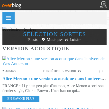
MENU
SÉLECTION SORTIES
Passion 💖 Musiques 🎶 Loisirs
VERSION ACOUSTIQUE
28/07/2023
PUBLIÉ DEPUIS OVERBLOG
…
Alice Merton : une version acoustique dans l'univers de Wes Anderson !
FRANCE • I l y a un peu plus d'un mois, Alice Merton a sorti son
dernier single, Charlie Brown . Une chanson qui...
EN SAVOIR PLUS