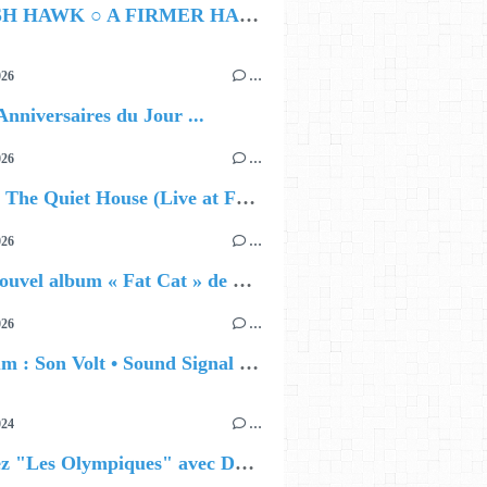
HAMISH HAWK ○ A FIRMER HAND
026
…
Anniversaires du Jour ...
026
…
🔵 Avec The Quiet House (Live at Funkhaus), Kenzo Zurzolo livre une performance aussi intense qu'envoûtante.
026
…
🔵 Le nouvel album « Fat Cat » de Delilah Holliday (sortie le 30 Octobre 2026)
026
…
🔵 Album : Son Volt • Sound Signal Serenades
024
…
Célébrez "Les Olympiques" avec DVTR !