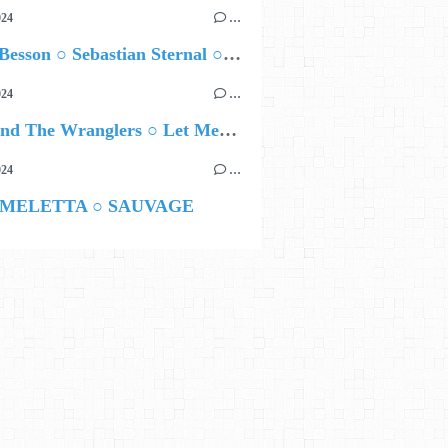
024
…
Airelle Besson ○ Sebastian Sternal ○ Jonas Burgwinkel
024
…
Ted Z and The Wranglers ○ Let Me Be Your Sin
024
…
 MELETTA ○ SAUVAGE