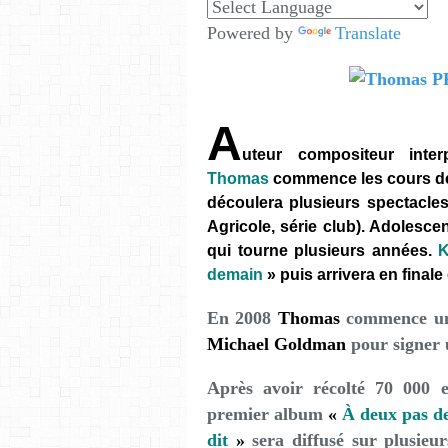
Powered by
Translate
A
uteur compositeur interp
Thomas
commence les cours de m
découlera plusieurs spectacles,
Agricole, série club). Adolesce
qui tourne plusieurs années.
K
demain
» puis arrivera en final
En 2008
Thomas
commence une
Michael Goldman
pour signer 
Après avoir récolté 70 000 e
premier album
«
À deux pas d
dit
»
sera diffusé sur plusieu