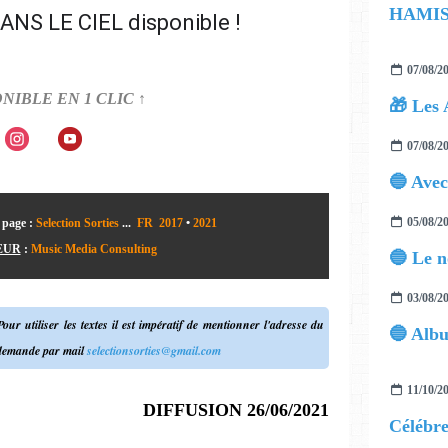
ANS LE CIEL disponible !
07/08/2
ONIBLE EN 1 CLIC ↑
🎁 Les 
07/08/2
05/08/2
 page
:
Selection Sorties
...
FR 2017
•
2021
EUR
:
Music Media Consulting
03/08/2
our utiliser les textes il est impératif de mentionner l'adresse du
 demande par mail
selectionsorties@gmail.com
11/10/2
DIFFUSION 26/06/2021