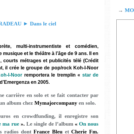
→
MOD
rète, multi-instrumentiste et comédien,
usique et le théâtre à l’âge de 9 ans. Il en
 courts métrages et publicités télé (Crédit
nt, il crée le groupe de pop/rock Koh-I-Noor
oh-I-Noor
remportera le tremplin «
star de
e d’Emergenza en 2005.
 carrière en solo et se fait contacter par
un album chez
Mymajorcompany
en solo.
uros en crowdfunding, il enregistre son
e ma rue
».
Le single de l’album
«
On nous
rs radios dont
France Bleu
et
Cherie Fm.