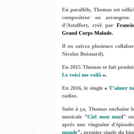
En parallèle, Thomas est sollic
compositeur ou arrangeur.
d’Astaffort, créé par
Franci
Grand Corps Malade.
Il en suivra plusieurs collabo
Nicolas Boisnard).
En 2015 Thomas se fait produi
Le voici me voilà
».
En 2016, le single
«
T’aimer tu
radios.
Suite à ça, Thomas enchaine le
musicale
"
Ciel mon mar
i"
en
après une vingtaine d'épisode
monde
",
premier single du bi