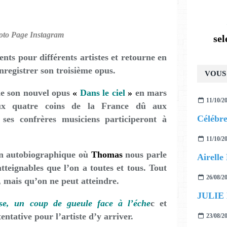
to Page Instagram
se
ts pour différents artistes et retourne en
nregistrer son troisième opus.
VOUS 
 de son nouvel opus
«
Dans le ciel
»
en mars
11/10/2
aux quatre coins de la France dû aux
ses confrères musiciens participeront à
11/10/2
son autobiographique où
Thomas
nous parle
tteignables que l’on a toutes et tous. Tout
26/08/2
, mais qu’on ne peut atteindre.
JULIE
se, un coup de gueule face à l’éche
c et
ntative pour l’artiste d’y arriver.
23/08/2