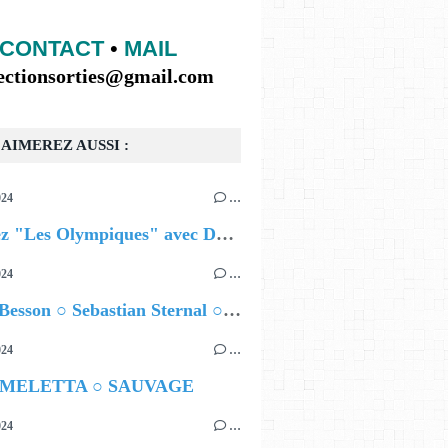
CONTACT
•
MAIL
lectionsorties@gmail.com
AIMEREZ AUSSI :
024
…
Célébrez "Les Olympiques" avec DVTR !
024
…
Airelle Besson ○ Sebastian Sternal ○ Jonas Burgwinkel
024
…
 MELETTA ○ SAUVAGE
024
…