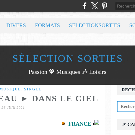
DIVERS
FORMATS
SELECTIONSORTIES
S
SÉLECTION SORTIES
Passion 💖 Musiques 🎶 Loisirs
,
MUSIQUE
SINGLE
RECH
AU ► DANS LE CIEL
26 JUIN 2021
FRANCE
•
📌 C