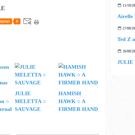
11/10/2
LE
epost
0
27/08/2
26/08/2
JULIE
JULIE
HAMISH
on ○
MELETTA ○
HAWK ○ A
ernal
SAUVAGE
FIRMER HAND