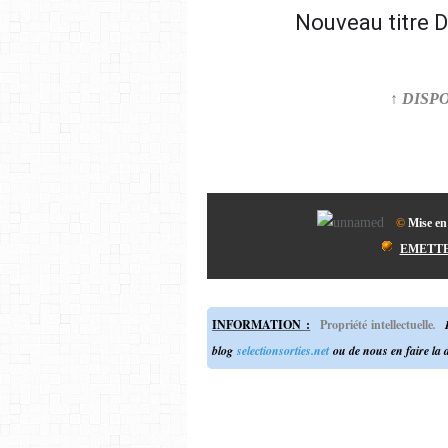
Nouveau titre D
↑ DISP
©
Mise en
EMETT
INFORMATION
:
Propriété intellectuelle
.
P
blog
selectionsorties.net
ou de nous en faire la