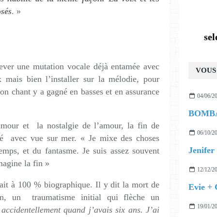
osés
. »
se
hever une mutation vocale déjà entamée avec
VOUS 
mais bien l’installer sur la mélodie, pour
on chant y a gagné en basses et en assurance
04/06/2
amour et la nostalgie de l’amour, la fin de
06/10/2
lité avec vue sur mer. « Je mixe des choses
Jenifer 
temps, et du fantasme. Je suis assez souvent
magine la fin »
12/12/2
ait à 100 % biographique. Il y dit la mort de
Evie +
in, un traumatisme initial qui flèche un
19/01/2
ccidentellement quand j’avais six ans. J’ai