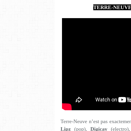
TERRE-NEUVE - K
Terre-Neuve n’est pas exactemen
Lipz
(pop),
Digicay
(electro