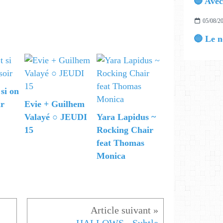
05/08/2
 si on
ir
Evie + Guilhem
Valayé ○ JEUDI
Yara Lapidus ~
15
Rocking Chair
feat Thomas
Monica