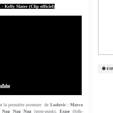
elly Slater (Clip officiel)
🔵 E
t la première aventure de
Ludovic
:
Marco
),
Nag Nag Nag
(post-punk),
Expø
(folk-