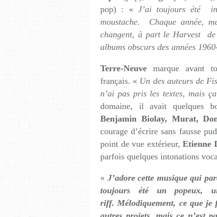
pop) : «
J’ai toujours été in
moustache. Chaque année, mes
changent, à part le Harvest de 
albums obscurs des années 1960
Terre-Neuve
marque avant tou
français. «
Un des auteurs de Fis
n’ai pas pris les textes, mais ç
domaine, il avait quelques bo
Benjamin Biolay, Murat, Do
courage d’écrire sans fausse pud
point de vue extérieur,
Etienne
parfois quelques intonations voc
«
J’adore cette musique qui para
toujours été un popeux, 
riff. Mélodiquement, ce que je 
autres projets, mais ce n’est p