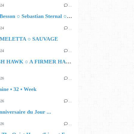
024
…
Airelle Besson ○ Sebastian Sternal ○ Jonas Burgwinkel
024
…
 MELETTA ○ SAUVAGE
024
…
HAMISH HAWK ○ A FIRMER HAND
026
…
ine • 32 • Week
 AT THE TOP LEFT, THEN ENGLISH
026
…
nniversaire du Jour ...
026
…