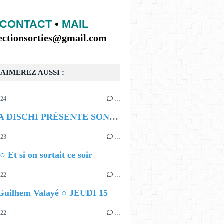
CONTACT
•
MAIL
lectionsorties@gmail.com
AIMEREZ AUSSI :
024
…
BOMBA DISCHI PRÉSENTE SON PREMIER FESTIVAL
023
…
○ Et si on sortait ce soir
022
…
 Guilhem Valayé ○ JEUDI 15
022
…