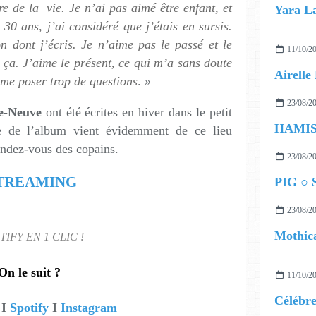
re de la vie. Je n’ai pas aimé être enfant, et
 30 ans, j’ai considéré que j’étais en sursis.
n dont j’écris. Je n’aime pas le passé et le
11/10/2
e ça. J’aime le présent, ce qui m’a sans doute
me poser trop de questions
. »
23/08/2
e-Neuve
ont été écrites en hiver dans le petit
re de l’album vient évidemment de ce lieu
endez-vous des copains.
23/08/2
TREAMING
PIG ○ S
23/08/2
Mothica
TIFY EN 1 CLIC !
On le suit ?
11/10/2
I
Spotify
I
Instagram