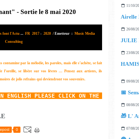
11/10/2
nt" - Sortie le 8 mai 2020
26/08/2
s font l'Actu
...
FR 2017
-
2020
/
Emetteur :
Music Media
JULIE
Consulting
23/08/2
 contamine par la mélodie, les paroles, mais elle s’achète, se fait
de l’oreille, se libère sur vos lèvres …
Pensez aux artistes, ils
moires de jolis refrains qui deviendront vos souvenirs.
09/08/2
📅 Sema
IN ENGLISH PLEASE CLICK ON THE TRANSLATOR
08/08/2
LE
🎁 L' A
07/08/2
epost
0