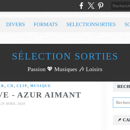
DIVERS
FORMATS
SELECTIONSORTIES
S
SÉLECTION SORTIES
Passion 💖 Musiques 🎶 Loisirs
,
,
,
ER
CD
CLIP
MUSIQUE
RECH
E - AZUR AIMANT
29 AVRIL 2020
📌 C