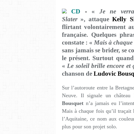
CD
-
«
Je ne verra
Slater
», attaque
Kelly S
flirtant volontairement au
française. Quelques phra
constate : «
Mais à chaque 
sans jamais se brider, se c
le présent. Surtout quan
«
Le soleil brille encore et
chanson de
Ludovic Bous
Sur l’autoroute entre la Bretagn
Neuve. Il signale un château
Bousquet
n’a jamais eu l’intent
Mais à chaque fois qu’il traçait 
l’Aquitaine, ce nom aux couleu
plus pour son projet solo.