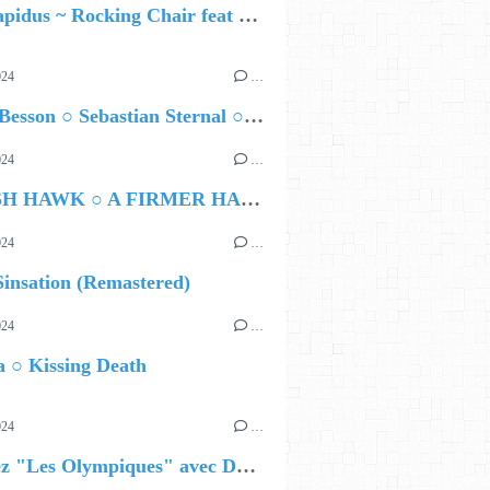
Yara Lapidus ~ Rocking Chair feat Thomas Monica
024
…
Airelle Besson ○ Sebastian Sternal ○ Jonas Burgwinkel
024
…
HAMISH HAWK ○ A FIRMER HAND
024
…
insation (Remastered)
024
…
 ○ Kissing Death
024
…
Célébrez "Les Olympiques" avec DVTR !