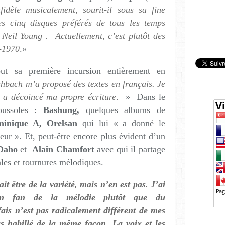
fidèle musicalement, sourit-il sous sa fine
 cinq disques préférés de tous les temps
Neil Young . Actuellement, c’est plutôt des
-1970
.»
t sa première incursion entièrement en
hbach m’a proposé des textes en français. Je
a a décoincé ma propre écriture
. » Dans le
ussoles :
Bashung,
quelques albums de
minique A, Orelsan
qui lui « a donné le
eur ». Et, peut-être encore plus évident d’un
 Daho
et
Alain Chamfort
avec qui il partage
ales et tournures mélodiques.
it être de la variété, mais n’en est pas. J’ai
un fan de la mélodie plutôt que du
fais n’est pas radicalement différent de mes
as habillé de la même façon. La voix et les