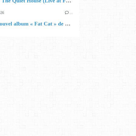
🔵 Avec The Quiet House (Live at Funkhaus), Kenzo Zurzolo livre une performance aussi intense qu'envoûtante.
026
…
🔵 Le nouvel album « Fat Cat » de Delilah Holliday (sortie le 30 Octobre 2026)