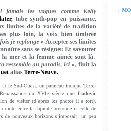
→
MOD
i jamais les vagues comme Kelly
later
, tube synth-pop en puissance,
x limites de la variété de tradition
ses plus loin, la voix bien timbrée
fois je replonge
» Accepter ses limites
onnaître sans se résigner. Et savourer
d la mer et la femme aimée sont là.
 ça ressemble au paradis, ici
», finit la
quet
alias
Terre-Neuve.
e et le Sud-Ouest, un panneau indique Terre-
 Renaissance du XVIe siècle que
Ludovic
ion de visiter (d’après les photos il a tort).
la route entre la capitale bretonne et celle de
rs de nouveaux horizons s’imposait un peu