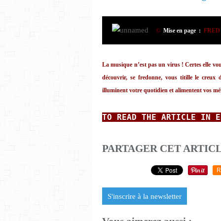
©
Mise en page :
FRED I
La musique n’est pas un virus ! Certes elle vous
découvrir, se fredonne, vous titille le creux 
illuminent votre quotidien et alimentent vos mé
TO READ
THE ARTICLE IN E
PARTAGER CET ARTIC
R
S'inscrire à la newsletter