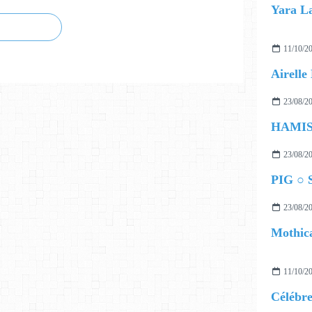
11/10/2
23/08/2
23/08/2
PIG ○ S
23/08/2
Mothica
11/10/2