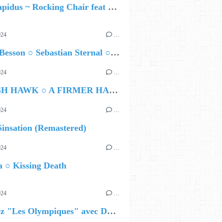
Yara Lapidus ~ Rocking Chair feat Thomas Monica
024
…
Airelle Besson ○ Sebastian Sternal ○ Jonas Burgwinkel
024
…
HAMISH HAWK ○ A FIRMER HAND
024
…
insation (Remastered)
024
…
 ○ Kissing Death
024
…
Célébrez "Les Olympiques" avec DVTR !