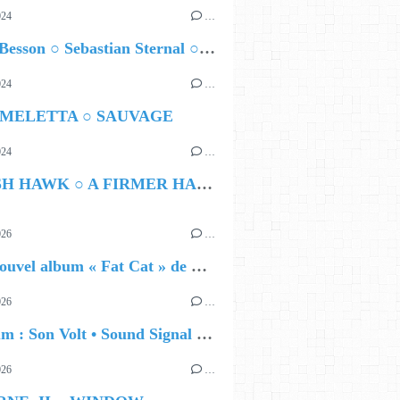
024
…
Airelle Besson ○ Sebastian Sternal ○ Jonas Burgwinkel
024
…
 MELETTA ○ SAUVAGE
024
…
HAMISH HAWK ○ A FIRMER HAND
026
…
🔵 Le nouvel album « Fat Cat » de Delilah Holliday (sortie le 30 Octobre 2026)
026
…
🔵 Album : Son Volt • Sound Signal Serenades
026
…