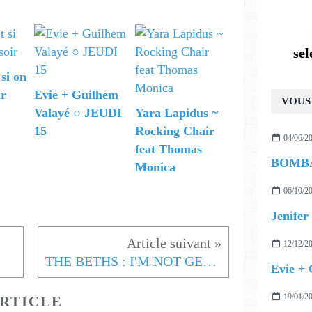
se
 si on
ir
Evie + Guilhem
VOUS 
Valayé ○ JEUDI
Yara Lapidus ~
15
Rocking Chair
04/06/2
feat Thomas
Monica
06/10/2
Jenifer 
12/12/2
THE BETHS : I'M NOT GETTING EXCITED
Evie +
19/01/2
RTICLE