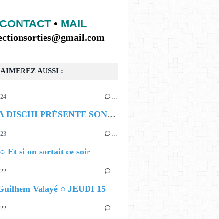
CONTACT
•
MAIL
lectionsorties@gmail.com
AIMEREZ AUSSI :
024
…
BOMBA DISCHI PRÉSENTE SON PREMIER FESTIVAL
023
…
○ Et si on sortait ce soir
022
…
 Guilhem Valayé ○ JEUDI 15
022
…