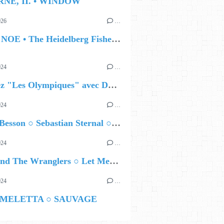
RNE, II. • WINDOW
026
…
🔵 IAN NOE • The Heidelberg Fisherman’s Ball
024
…
Célébrez "Les Olympiques" avec DVTR !
024
…
Airelle Besson ○ Sebastian Sternal ○ Jonas Burgwinkel
024
…
Ted Z and The Wranglers ○ Let Me Be Your Sin
024
…
 MELETTA ○ SAUVAGE