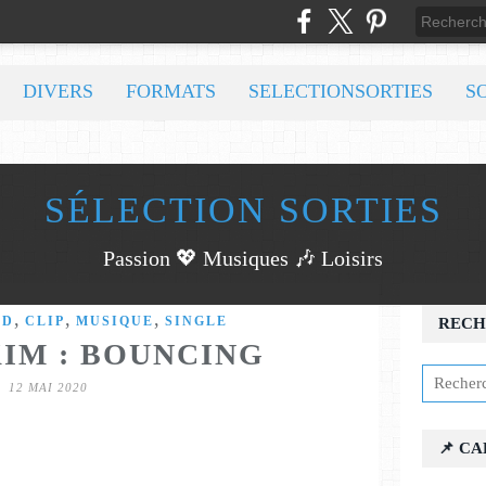
DIVERS
FORMATS
SELECTIONSORTIES
S
SÉLECTION SORTIES
Passion 💖 Musiques 🎶 Loisirs
,
,
,
CD
CLIP
MUSIQUE
SINGLE
RECH
IM : BOUNCING
12 MAI 2020
📌 C