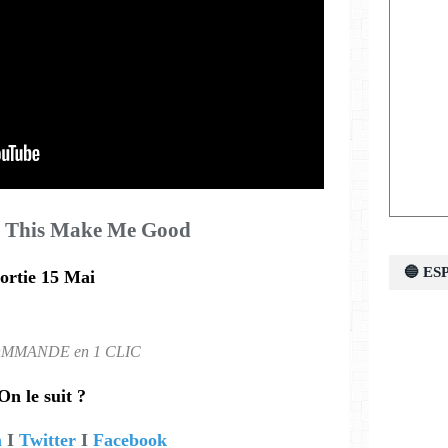
l This Make Me Good
🔵 E
sortie 15 Mai
MMANDE en 1 CLIC
On le suit ?
m
I
Twitter
I
Facebook