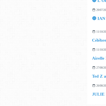
🔵 L'O
29/07/2
11/10/2
11/10/2
27/08/2
26/08/2
JULIE