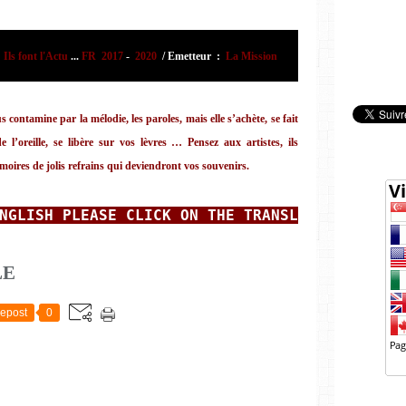
ls font l'Actu
...
FR 2017
-
2020
/
Emetteur
:
La Mission
 contamine par la mélodie, les paroles, mais elle s’achète, se fait
de l’oreille, se libère sur vos lèvres …
Pensez aux artistes, ils
moires de jolis refrains qui deviendront vos souvenirs.
NGLISH
PLEASE CLICK ON THE TRANSLATOR AT THE
LE
epost
0