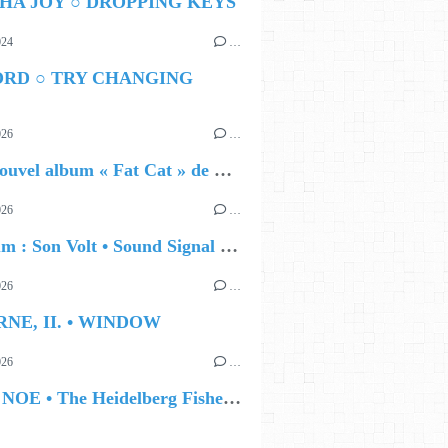
HA JOY ○ DROPPING KEYS
024
…
ORD ○ TRY CHANGING
026
…
🔵 Le nouvel album « Fat Cat » de Delilah Holliday (sortie le 30 Octobre 2026)
026
…
🔵 Album : Son Volt • Sound Signal Serenades
026
…
RNE, II. • WINDOW
026
…
🔵 IAN NOE • The Heidelberg Fisherman’s Ball