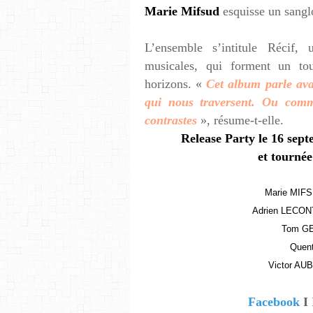
Marie Mifsud
esquisse un sangl
L’ensemble s’intitule Récif,
musicales, qui forment un tou
horizons. «
Cet album parle ava
qui nous traversent. Ou com
contrastes
», résume-t-elle.
Release Party le 16 sep
et tournée
Marie MIFSU
Adrien LECONT
Tom GE
Quent
Victor AUB
Facebook
I