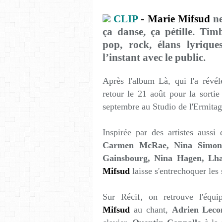
CLIP
-
Marie Mifsud
ne
ça danse, ça pétille. Timb
pop, rock, élans lyrique
l’instant avec le public.
Après l'album Là, qui l'a révé
retour le 21 août pour la sortie
septembre au Studio de l'Ermitag
Inspirée par des artistes aussi
Carmen McRae, Nina Simone,
Gainsbourg, Nina Hagen, Lha
Mifsud
laisse s'entrechoquer les 
Sur Récif, on retrouve l'éq
Mifsud
au chant,
Adrien Leco