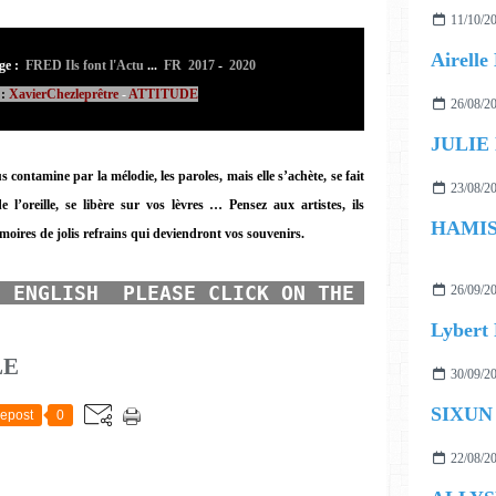
11/10/2
ge :
FRED Ils font l'Actu
...
FR 2017
-
2020
:
XavierChezleprêtre
-
ATTITUDE
26/08/2
JULIE
 contamine par la mélodie, les paroles, mais elle s’achète, se fait
23/08/2
de l’oreille, se libère sur vos lèvres …
Pensez aux artistes, ils
moires de jolis refrains qui deviendront vos souvenirs.
N ENGLISH  PLEASE CLICK ON THE TRANSLATOR
26/09/2
LE
30/09/2
SIXUN f
epost
0
22/08/2