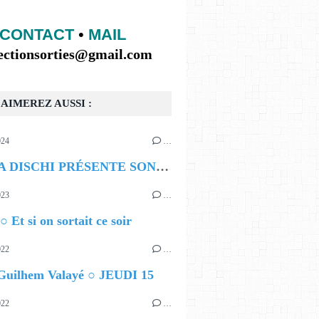
CONTACT
•
MAIL
lectionsorties@gmail.com
AIMEREZ AUSSI :
024
…
BOMBA DISCHI PRÉSENTE SON PREMIER FESTIVAL
023
…
○ Et si on sortait ce soir
022
…
 Guilhem Valayé ○ JEUDI 15
022
…