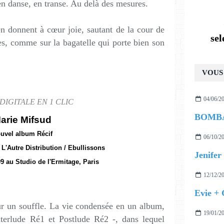
en danse, en transe. Au delà des mesures.
en donnent à cœur joie, sautant de la cour de
se
ées, comme sur la bagatelle qui porte bien son
VOUS 
04/06/2
DIGITALE EN 1 CLIC
arie Mifsud
uvel album Récif
06/10/2
 L'Autre Distribution / Ebullissons
Jenifer 
09 au Studio de l'Ermitage, Paris
12/12/2
Evie +
ur un souffle. La vie condensée en un album,
19/01/2
nterlude Ré1 et Postlude Ré2 -, dans lequel