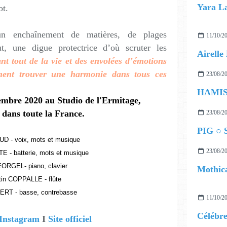
ot.
 un enchaînement de matières, de plages
11/10/2
t, une digue protectrice d’où scruter les
nt tout de la vie et des envolées d’émotions
ment trouver une harmonie dans tous ces
23/08/2
tembre 2020 au Studio de l'Ermitage,
 dans toute la France.
23/08/2
PIG ○ S
D - voix, mots et musique
23/08/2
E - batterie, mots et musique
ORGEL- piano, clavier
Mothica
in COPPALLE - flûte
ERT - basse, contrebasse
11/10/2
Instagram
I
Site officiel