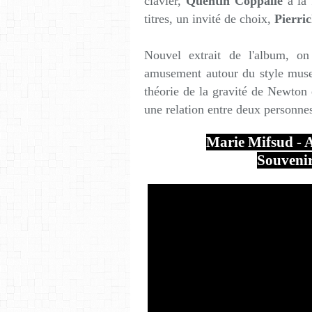
clavier,
Quentin Coppalle
à la
titres, un invité de choix,
Pierri
Nouvel extrait de l'album, on
amusement autour du style muset
théorie de la gravité de Newton 
une relation entre deux personnes
Marie Mifsud - A
Souvenir