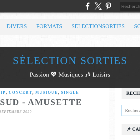
DIVERS
FORMATS
SELECTIONSORTIES
S
SÉLECTION SORTIES
Passion 💖 Musiques 🎶 Loisirs
,
,
,
IP
CONCERT
MUSIQUE
SINGLE
RECH
SUD - AMUSETTE
 SEPTEMBRE 2020
📌 C