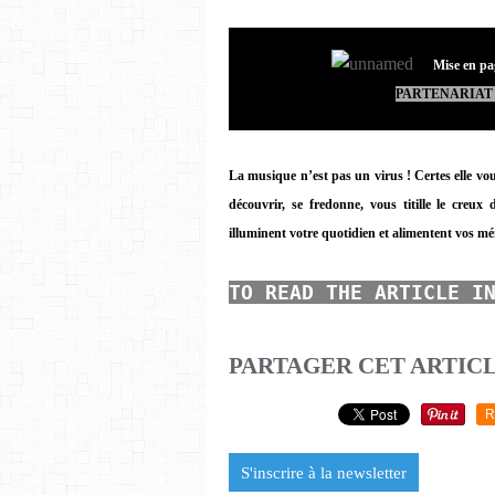
©
Mise en pa
PARTENARIAT 
La musique n’est pas un virus ! Certes elle vous
découvrir, se fredonne, vous titille le creux 
illuminent votre quotidien et alimentent vos mé
TO READ THE ARTICLE I
PARTAGER CET ARTIC
R
S'inscrire à la newsletter