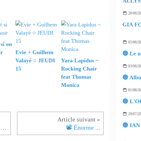
ALLYS
20/08/2
GIA F
05/08/2
 si on
ir
Evie + Guilhem
Valayé ○ JEUDI
Yara Lapidus ~
03/08/2
15
Rocking Chair
feat Thomas
Monica
01/08/2
🔵 L'O
29/07/2
Cameron Hawthorn - To Break Hers
📽️ Énorme ...