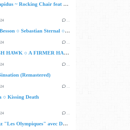
Yara Lapidus ~ Rocking Chair feat Thomas Monica
024
…
Airelle Besson ○ Sebastian Sternal ○ Jonas Burgwinkel
024
…
HAMISH HAWK ○ A FIRMER HAND
024
…
insation (Remastered)
024
…
 ○ Kissing Death
024
…
Célébrez "Les Olympiques" avec DVTR !