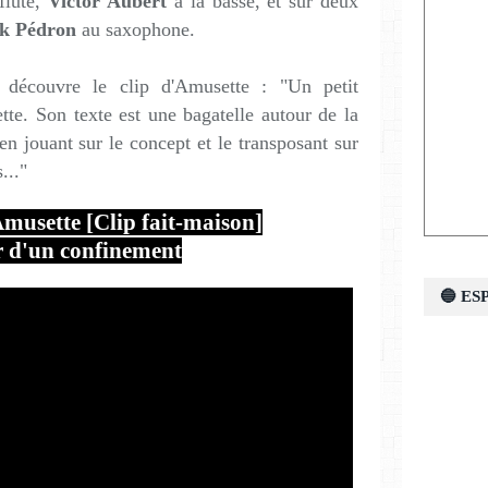
 flûte,
Victor Aubert
à la basse, et sur deux
ck Pédron
au saxophone.
 découvre le clip d'Amusette : "Un petit
te. Son texte est une bagatelle autour de la
en jouant sur le concept et le transposant sur
..."
musette [Clip fait-maison]
 d'un confinement
🔵 E