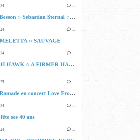
024
…
Airelle Besson ○ Sebastian Sternal ○ Jonas Burgwinkel
024
…
 MELETTA ○ SAUVAGE
024
…
HAMISH HAWK ○ A FIRMER HAND
 AT THE TOP LEFT, THEN ENGLISH
025
…
Lybert Ramade en concert Love From Me
024
…
ête ses 40 ans
024
…