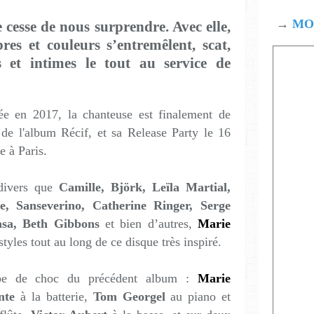
→
MOD
 cesse de nous surprendre. Avec elle,
res et couleurs s’entremêlent, scat,
s et intimes le tout au service de
lée en 2017, la chanteuse est finalement de
 de l'album Récif, et sa Release Party le 16
e à Paris.
 divers que
Camille, Björk, Leïla Martial,
 Sanseverino, Catherine Ringer, Serge
sa, Beth Gibbons
et bien d’autres,
Marie
styles tout au long de ce disque très inspiré.
uipe de choc du précédent album :
Marie
nte
à la batterie,
Tom Georgel
au piano et