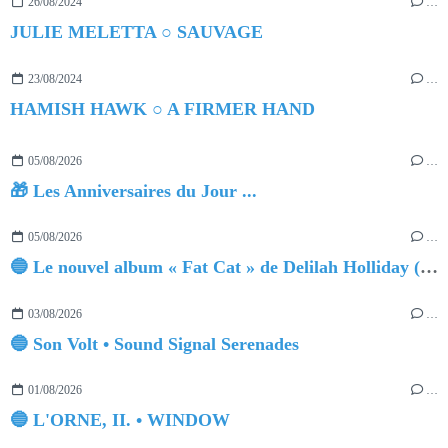
26/08/2024
…
JULIE MELETTA ○ SAUVAGE
23/08/2024
…
HAMISH HAWK ○ A FIRMER HAND
05/08/2026
…
🎁 Les Anniversaires du Jour ...
05/08/2026
…
🔵 Le nouvel album « Fat Cat » de Delilah Holliday (sortie le 30 Octobre 2026)
03/08/2026
…
🔵 Son Volt • Sound Signal Serenades
01/08/2026
…
🔵 L'ORNE, II. • WINDOW