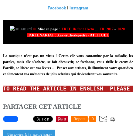
Facebook
I
Instagram
©
Mise en page :
FRED Ils font l'Actu
...
FR 2017
-
2020
PARTENARIAT : XavierChezleprêtre - ATTITUDE
La musique n’est pas un virus ! Certes elle vous contamine par la mélodie, les
paroles, mais elle s’achète, se fait découvrir, se fredonne, vous titille le creux de
l’oreille, se libère sur vos lèvres … Pensez aux artistes, ils illuminent votre quotidien
et alimentent vos mémoires de jolis refrains qui deviendront vos souvenirs.
TO READ THE ARTICLE IN ENGLISH  PLEASE 
PARTAGER CET ARTICLE
Repost
0
S'inscrire à la newsletter