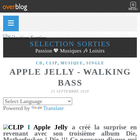
MENU
SÉLECTION SORTIES
Passion 💖 Musiques 🎶 Loisirs
,
,
,
CD
CLIP
MUSIQUE
SINGLE
APPLE JELLY - WALKING
BASS
25 SEPTEMBRE 2020
Powered by
Translate
CLIP
I
Apple Jelly
a créé la surprise en
revenant avec son troisième album
Die,
Motherfucker ! Die !!!
Ce nouveau disque qui