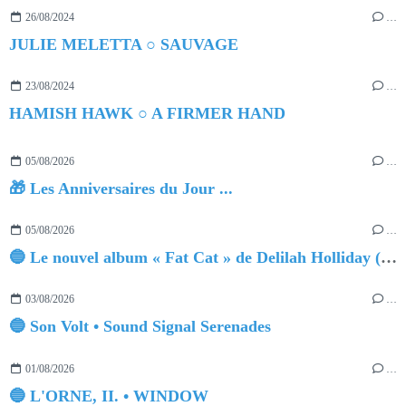
26/08/2024
…
JULIE MELETTA ○ SAUVAGE
23/08/2024
…
HAMISH HAWK ○ A FIRMER HAND
05/08/2026
…
🎁 Les Anniversaires du Jour ...
05/08/2026
…
🔵 Le nouvel album « Fat Cat » de Delilah Holliday (sortie le 30 Octobre 2026)
03/08/2026
…
🔵 Son Volt • Sound Signal Serenades
01/08/2026
…
🔵 L'ORNE, II. • WINDOW