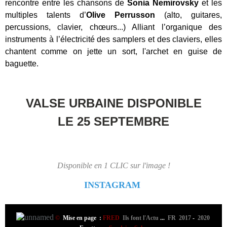
rencontre entre les chansons de
Sonia Nemirovsky
et les
multiples talents d’
Olive Perrusson
(alto, guitares,
percussions, clavier, chœurs...) Alliant l’organique des
instruments à l’électricité des samplers et des claviers, elles
chantent comme on jette un sort, l'archet en guise de
baguette.
VALSE URBAINE DISPONIBLE
LE 25 SEPTEMBRE
Disponible en 1 CLIC sur l'image !
INSTAGRAM
©
Mise en page :
FRED
Ils font l'Actu
...
FR 2017
-
2020