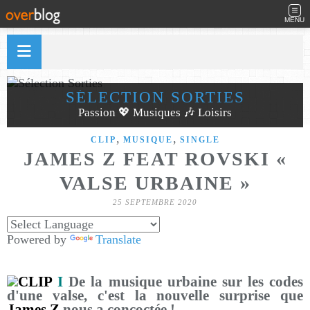
MENU
SÉLECTION SORTIES
Passion 💖 Musiques 🎶 Loisirs
,
,
CLIP
MUSIQUE
SINGLE
JAMES Z FEAT ROVSKI «
VALSE URBAINE »
25 SEPTEMBRE 2020
Powered by
Translate
CLIP
I
De la musique urbaine sur les codes
d'une valse, c'est la nouvelle surprise que
James Z
nous a concoctée !