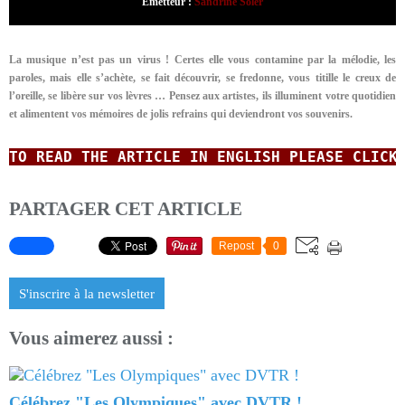
Emetteur :
Sandrine Soler
La musique n’est pas un virus ! Certes elle vous contamine par la mélodie, les
paroles, mais elle s’achète, se fait découvrir, se fredonne, vous titille le creux de
l’oreille, se libère sur vos lèvres …
Pensez aux artistes, ils illuminent votre quotidien
et alimentent vos mémoires de jolis refrains qui deviendront vos souvenirs.
TO READ
THE ARTICLE IN ENGLISH
PLEASE CLICK
PARTAGER CET ARTICLE
Repost
0
S'inscrire à la newsletter
Vous aimerez aussi :
Célébrez "Les Olympiques" avec DVTR !