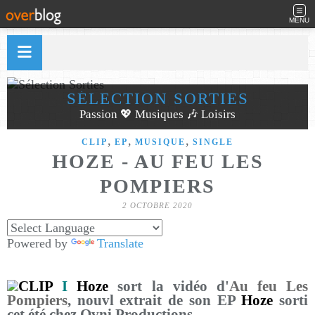
MENU
SÉLECTION SORTIES
Passion 💖 Musiques 🎶 Loisirs
,
,
,
CLIP
EP
MUSIQUE
SINGLE
HOZE - AU FEU LES
POMPIERS
2 OCTOBRE 2020
Powered by
Translate
CLIP
I
Hoze
sort la vidéo d'
Au feu Les
Pompiers
, nouvl extrait de son EP
Hoze
sorti
cet été chez Ovni Productions.