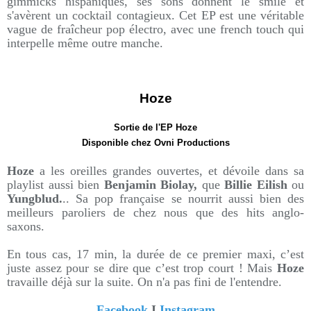
gimmicks hispaniques, ses sons donnent le smile et
s'avèrent un cocktail contagieux. Cet EP est une véritable
vague de fraîcheur pop électro, avec une french touch qui
interpelle même outre manche.
Hoze
Sortie de l'EP Hoze
Disponible chez Ovni Productions
Hoze
a les oreilles grandes ouvertes, et dévoile dans sa
playlist aussi bien
Benjamin Biolay,
que
Billie Eilish
ou
Yungblud.
.. Sa pop française se nourrit aussi bien des
meilleurs paroliers de chez nous que des hits anglo-
saxons.
En tous cas, 17 min, la durée de ce premier maxi, c’est
juste assez pour se dire que c’est trop court ! Mais
Hoze
travaille déjà sur la suite. On n'a pas fini de l'entendre.
Facebook
I
Instagram