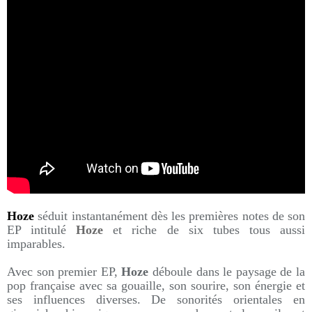
Hoze
séduit instantanément dès les premières notes de son
EP intitulé
Hoze
et riche de six tubes tous aussi
imparables.
Avec son premier EP,
Hoze
déboule dans le paysage de la
pop française avec sa gouaille, son sourire, son énergie et
ses influences diverses. De sonorités orientales en