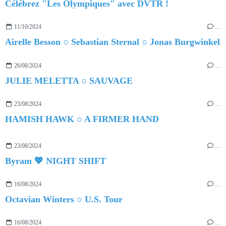
Célébrez "Les Olympiques" avec DVTR !
11/10/2024
…
Airelle Besson ○ Sebastian Sternal ○ Jonas Burgwinkel
26/08/2024
…
JULIE MELETTA ○ SAUVAGE
23/08/2024
…
HAMISH HAWK ○ A FIRMER HAND
23/08/2024
…
Byram 💖 NIGHT SHIFT
16/08/2024
…
Octavian Winters ○ U.S. Tour
16/08/2024
…