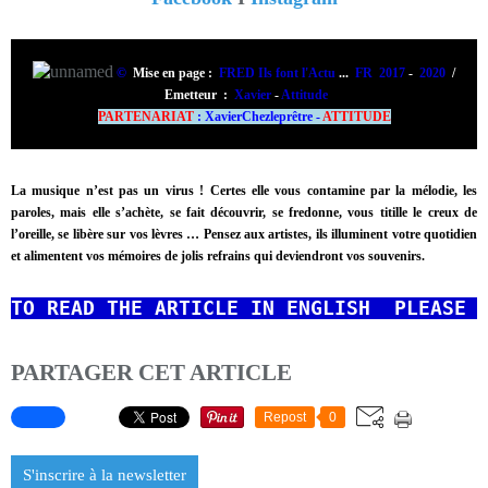
©
Mise en page :
FRED Ils font l'Actu
...
FR 2017
-
2020
/
Emetteur
:
Xavier
-
Attitude
PARTENARIAT
: XavierChezleprêtre -
ATTITUDE
La musique n’est pas un virus ! Certes elle vous contamine par la mélodie, les
paroles, mais elle s’achète, se fait découvrir, se fredonne, vous titille le creux de
l’oreille, se libère sur vos lèvres … Pensez aux artistes, ils illuminent votre quotidien
et alimentent vos mémoires de jolis refrains qui deviendront vos souvenirs.
TO READ THE ARTICLE IN ENGLISH  PLEASE 
PARTAGER CET ARTICLE
Repost
0
S'inscrire à la newsletter