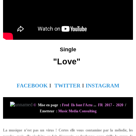
Single
"Love"
FACEBOOK
I
TWITTER
I
INSTAGRAM
©
Mise en page :
Fred Ils font l'Actu
...
FR 2017
-
2020
/
Emetteur :
Music Media Consulting
La musique n’est pas un virus ! Certes elle vous contamine par la mélodie, les