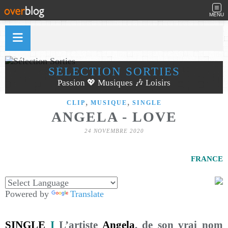
MENU
SÉLECTION SORTIES
Passion 💖 Musiques 🎶 Loisirs
,
,
CLIP
MUSIQUE
SINGLE
ANGELA - LOVE
24 NOVEMBRE 2020
FRANCE
Powered by
Translate
SINGLE
I
L’artiste
Angela
, de son vrai nom