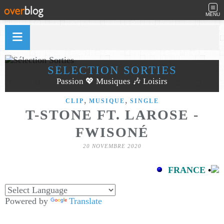
MENU
SÉLECTION SORTIES
Passion 💖 Musiques 🎶 Loisirs
,
,
CLIP
MUSIQUE
SINGLE
T-STONE FT. LAROSE -
FWISONÉ
20 NOVEMBRE 2020
FRANCE
•
Powered by
Translate