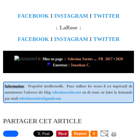
FACEBOOK
I
INSTAGRAM
I
TWITTER
↓ LaRose ↓
FACEBOOK
I
INSTAGRAM
I
TWITTER
©
Mise en page :
Selection Sorties
...
FR 2017
•
2020
Emetteur :
Jonathan C.
Information
: Propriété intellectuelle. Pour utiliser les textes il est impératif de
mentionner l'adresse du blog
selectionsorties.net
ou de nous en faire la demande
par mail
selectionsorties@gmail.com
PARTAGER CET ARTICLE
Repost
0