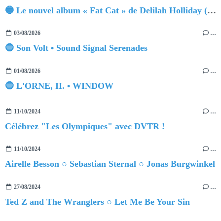
🔵 Le nouvel album « Fat Cat » de Delilah Holliday (sortie le 30 Octobre 2026)
03/08/2026
…
🔵 Son Volt • Sound Signal Serenades
01/08/2026
…
🔵 L'ORNE, II. • WINDOW
11/10/2024
…
Célébrez "Les Olympiques" avec DVTR !
11/10/2024
…
Airelle Besson ○ Sebastian Sternal ○ Jonas Burgwinkel
27/08/2024
…
Ted Z and The Wranglers ○ Let Me Be Your Sin