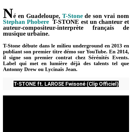
N
é en Guadeloupe,
T-Stone
de son vrai nom
Stephan Phobere
T-STONE est un chanteur et
auteur-compositeur-interprète français de
musique urbaine.
T-Stone débute dans le milieu underground en 2013 en
publiant son premier titre démo sur YouTube. En 2014,
il signe son premier contrat chez Sérénités Events.
Label qui met en lumière déjà des talents tel que
Antonny Drew
ou
Lycinaïs Jean.
T-STONE ft. LAROSE Fwisoné (Clip Officiel)