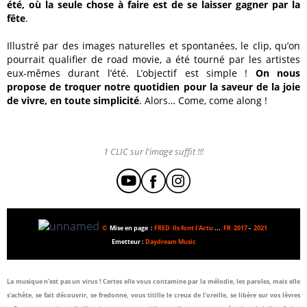
été, où la seule chose à faire est de se laisser gagner par la
fête
.
Illustré par des images naturelles et spontanées, le clip, qu’on
pourrait qualifier de road movie, a été tourné par les artistes
eux-mêmes durant l’été. L’objectif est simple !
On nous
propose de troquer notre quotidien pour la saveur de la joie
de vivre, en toute simplicité
. Alors… Come, come along !
1 CLIC sur l'image suffit !!!
©
Mise en page :
FRED Ils font l'Actu
...
FR 2017
-
2021
Emetteur :
Daydream Music
La musique n’est pas un virus ! Certes elle vous contamine par la mélodie, les paroles, mais elle
s’achète, se fait découvrir, se fredonne, vous titille le creux de l’oreille, se libère sur vos lèvres