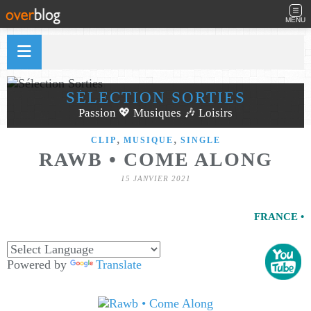
MENU
SÉLECTION SORTIES
Passion 💖 Musiques 🎶 Loisirs
,
,
CLIP
MUSIQUE
SINGLE
RAWB • COME ALONG
15 JANVIER 2021
FRANCE •
Powered by
Translate