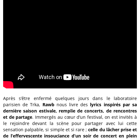
Après s’être enfermé quelques jours dans le laboratoire
parisien de Trka,
Rawb
nous livre des
lyrics inspirés par sa
dernière saison estivale, remplie de concerts, de rencontres
et de partage
. Immergés au cœur d’un festival, on est invités à
le rejoindre devant la scène pour partager avec lui cette
sensation palpable, si simple et si rare ;
celle du lâcher prise et
de l’effervescente insouciance d’un soir de concert en plein