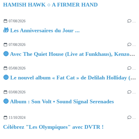
HAMISH HAWK ○ A FIRMER HAND
07/08/2026
…
🎁 Les Anniversaires du Jour ...
07/08/2026
…
🔵 Avec The Quiet House (Live at Funkhaus), Kenzo Zurzolo livre une performance aussi intense qu'envoûtante.
05/08/2026
…
🔵 Le nouvel album « Fat Cat » de Delilah Holliday (sortie le 30 Octobre 2026)
03/08/2026
…
🔵 Album : Son Volt • Sound Signal Serenades
11/10/2024
…
Célébrez "Les Olympiques" avec DVTR !