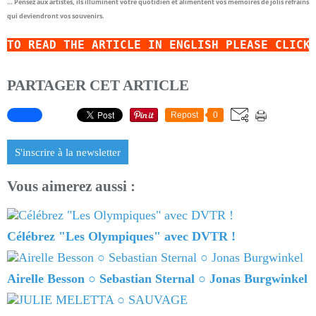
…
Pensez aux artistes, ils illuminent votre quotidien et alimentent vos mémoires de jolis refrains
qui deviendront vos souvenirs.
TO READ
THE ARTICLE IN ENGLISH
PLEASE CLICK
PARTAGER CET ARTICLE
Repost
0
S'inscrire à la newsletter
Vous aimerez aussi :
Célébrez "Les Olympiques" avec DVTR !
Airelle Besson ○ Sebastian Sternal ○ Jonas Burgwinkel