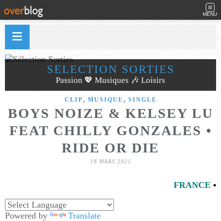
MENU
SÉLECTION SORTIES
Passion 💖 Musiques 🎶 Loisirs
,
,
CLIP
MUSIQUE
SINGLE
BOYS NOIZE & KELSEY LU
FEAT CHILLY GONZALES •
RIDE OR DIE
18 MARS 2021
FRANCE
•
Powered by
Translate