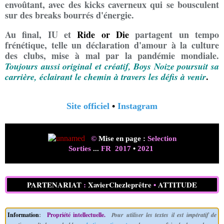
envoûtant, avec des kicks caverneux qui se bousculent
sur des breaks bourrés d'énergie.
Au final, IU et
Ride or Die
partagent un tempo
frénétique, telle un déclaration d'amour à la culture
des clubs, mise à mal par la pandémie mondiale.
Toujours aussi original et créatif, Boys Noize poursuit sa
.
carrière, éclairant le chemin à travers les défis à venir
Site officiel
•
Instagram
©
Mise en page :
Selection
Sorties
...
FR 2017
•
2021
PARTENARIAT
:
XavierChezleprêtre
•
ATTITUDE
Information
:
Propriété intellectuelle.
Pour utiliser les textes il est impératif de