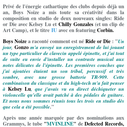
Privé de l'énergie cathartique des clubs depuis déjà un
an, Boys Noize a mis toute sa créativité dans la
composition en studio de deux nouveaux singles: Ride
or Die avec Kelsey Lu et
Chilly Gonzales
(et un clip de
Art Camp), et le titre
IU
avec en featuring
Corbin.
Boys Noize
a raconté comment est né
Ride or Die
: "
Un
Gonzo
jour,
m'a envoyé un enregistrement de lui jouant
un type particulier de clavecin appelé épinette, et j'ai tout
de suite eu envie d'installer un contraste musical aux
notes délicates de l'épinette. Les premières couches que
j'ai ajoutées étaient un son tribal, percussif et très
sombre, avec une grosse batterie TR-909. Cette
combinaison du classique et du high-tech m'a fait penser
Kelsey Lu
à
, que j'avais vu en direct déchiqueter un
violoncelle qu'elle avait patché à des pédales de guitare.
Et nous nous sommes réunis tous les trois en studio dès
."
que cela a été possible
Après une année marquée par des nominations aux
Grammys, le tube
"
MVINLINE
"
de
Defected Records,