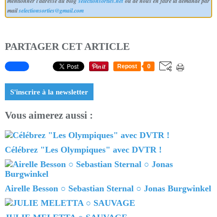
mentionner l'adresse du blog
selectionsorties.net
ou de nous en faire la demande par
mail
selectionsorties@gmail.com
PARTAGER CET ARTICLE
Repost
0
S'inscrire à la newsletter
Vous aimerez aussi :
Célébrez "Les Olympiques" avec DVTR !
Airelle Besson ○ Sebastian Sternal ○ Jonas Burgwinkel