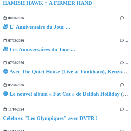
HAMISH HAWK ○ A FIRMER HAND
08/08/2026
…
🎁 L' Anniversaire du Jour ...
07/08/2026
…
🎁 Les Anniversaires du Jour ...
07/08/2026
…
🔵 Avec The Quiet House (Live at Funkhaus), Kenzo Zurzolo livre une performance aussi intense qu'envoûtante.
05/08/2026
…
🔵 Le nouvel album « Fat Cat » de Delilah Holliday (sortie le 30 Octobre 2026)
11/10/2024
…
Célébrez "Les Olympiques" avec DVTR !