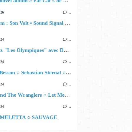
🔵 Le nouvel album « Fat Cat » de Delilah Holliday (sortie le 30 Octobre 2026)
026
…
🔵 Album : Son Volt • Sound Signal Serenades
024
…
Célébrez "Les Olympiques" avec DVTR !
024
…
Airelle Besson ○ Sebastian Sternal ○ Jonas Burgwinkel
024
…
Ted Z and The Wranglers ○ Let Me Be Your Sin
024
…
 MELETTA ○ SAUVAGE