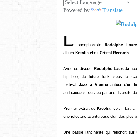
Powered by
Translate
L
e saxophoniste
Rodolphe Laure
album
Kreolia
chez
Cristal Records
.
Avec ce disque,
Rodolphe Lauretta
nou
hip hop, de future funk, sous le sce
festival
Jazz à Vienne
autour d'un 
audacieuses, serviee par une diversité de
Premier extrait de
Kreolia
, voici Haïti à
une relecture aventureuse d'un des plus b
Une basse lancinante qui rebondit sur 