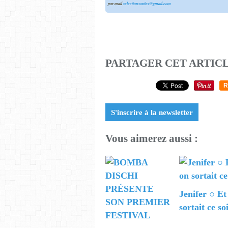
par mail
selectionsorties@gmail.com
PARTAGER CET ARTIC
R
S'inscrire à la newsletter
Vous aimerez aussi :
Jenifer ○ Et
sortait ce so