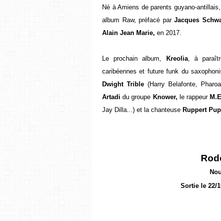
Né à Amiens de parents guyano-antillais
album Raw, préfacé par
Jacques Schwa
Alain Jean Marie,
en 2017.
Le prochain album,
Kreolia
, à paraît
caribéennes et future funk du saxophonis
Dwight Trible
(Harry Belafonte, Pharoa
Artadi
du groupe
Knower,
le rappeur
M.
Jay Dilla...) et la chanteuse
Ruppert Pup
Rodo
Nou
Sortie le 22/