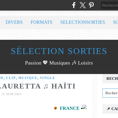
DIVERS
FORMATS
SELECTIONSORTIES
S
SÉLECTION SORTIES
Passion 💖 Musiques 🎶 Loisirs
,
,
,
CD
CLIP
MUSIQUE
SINGLE
RECH
AURETTA ♫ HAÏTI
11 JUIN 2021
FRANCE
•
📌 C