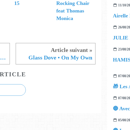
15
Rocking Chair
11/10/2
feat Thomas
Monica
26/08/2
JULIE
23/08/2
SLOŃ ♫ Monstre malheureux
Glass Dove • On My Own
RTICLE
07/08/2
🎁 Les 
07/08/2
05/08/2