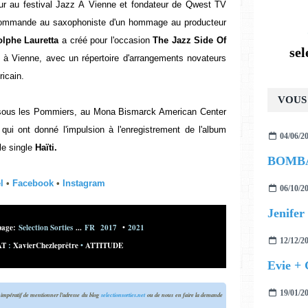
r au festival Jazz À Vienne et fondateur de Qwest TV
mmande au saxophoniste d'un hommage au producteur
lphe Lauretta
a créé pour l'occasion
The Jazz Side Of
se
à Vienne, avec un répertoire d'arrangements novateurs
icain.
VOUS 
z sous les Pommiers, au Mona Bismarck American Center
 qui ont donné l'impulsion à l'enregistrement de l'album
04/06/2
le single
Haïti.
l
•
Facebook
•
Instagram
06/10/2
Jenifer 
page:
Selection Sorties
...
FR 2017
•
2021
12/12/2
AT
:
XavierChezleprêtre
•
ATTITUDE
Evie +
19/01/2
st impératif de mentionner l'adresse du blog
selectionsorties.net
ou de nous en faire la demande