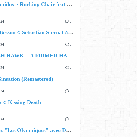
Yara Lapidus ~ Rocking Chair feat Thomas Monica
024
…
Airelle Besson ○ Sebastian Sternal ○ Jonas Burgwinkel
024
…
HAMISH HAWK ○ A FIRMER HAND
024
…
insation (Remastered)
024
…
 ○ Kissing Death
024
…
Célébrez "Les Olympiques" avec DVTR !