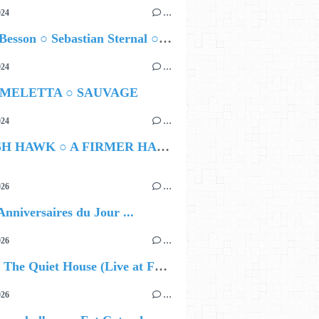
024
…
Airelle Besson ○ Sebastian Sternal ○ Jonas Burgwinkel
024
…
 MELETTA ○ SAUVAGE
024
…
HAMISH HAWK ○ A FIRMER HAND
026
…
Anniversaires du Jour ...
026
…
🔵 Avec The Quiet House (Live at Funkhaus), Kenzo Zurzolo livre une performance aussi intense qu'envoûtante.
026
…