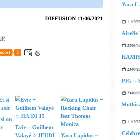
DIFFUSION 11/06/2021
11/10/2
LE
23/08/2
epost
0
23/08/2
PIG ○ S
23/08/2
Mothica
 si on
11/10/2
ir
Evie + Guilhem
Valayé ○ JEUDI
Yara Lapidus ~