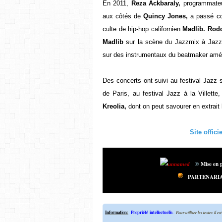
En 2011,
Reza Ackbaraly,
programmateu
aux côtés de
Quincy Jones,
a passé co
culte de hip-hop californien
Madlib. Rodo
Madlib
sur la scène du Jazzmix à Jazz 
sur des instrumentaux du beatmaker amér
Des concerts ont suivi au festival Jaz
de Paris, au festival Jazz à la Villette,
Kreolia,
dont on peut savourer en extrait 
Site officie
©
Mise en 
PARTENARI
Information
:
Propriété intellectuelle
.
Pour utiliser les textes il e