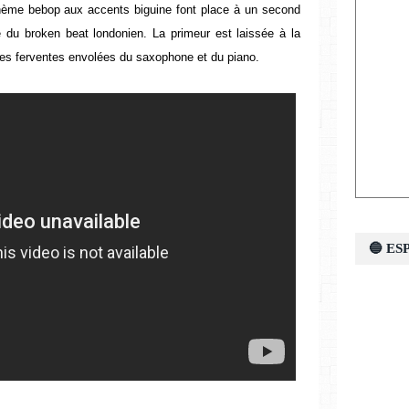
 thème bebop aux accents biguine font place à un second
 du broken beat londonien. La primeur est laissée à la
les ferventes envolées du saxophone et du piano.
🔵 E