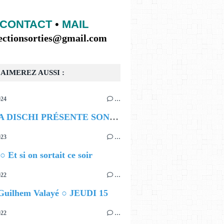
CONTACT
•
MAIL
lectionsorties@gmail.com
AIMEREZ AUSSI :
024
…
BOMBA DISCHI PRÉSENTE SON PREMIER FESTIVAL
023
…
○ Et si on sortait ce soir
022
…
 Guilhem Valayé ○ JEUDI 15
022
…