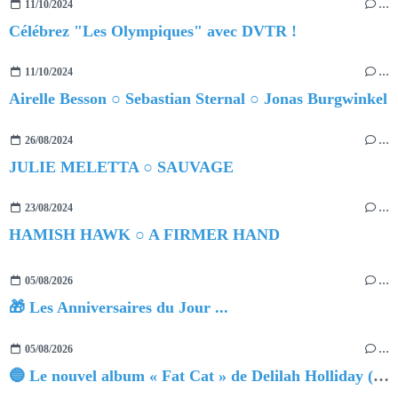
11/10/2024
…
Célébrez "Les Olympiques" avec DVTR !
11/10/2024
…
Airelle Besson ○ Sebastian Sternal ○ Jonas Burgwinkel
26/08/2024
…
JULIE MELETTA ○ SAUVAGE
23/08/2024
…
HAMISH HAWK ○ A FIRMER HAND
05/08/2026
…
🎁 Les Anniversaires du Jour ...
05/08/2026
…
🔵 Le nouvel album « Fat Cat » de Delilah Holliday (sortie le 30 Octobre 2026)