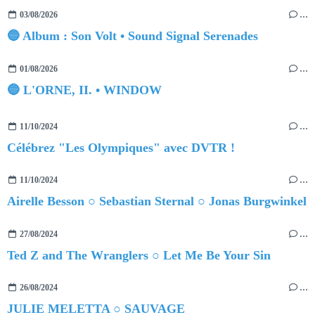
03/08/2026
…
🔵 Album : Son Volt • Sound Signal Serenades
01/08/2026
…
🔵 L'ORNE, II. • WINDOW
11/10/2024
…
Célébrez "Les Olympiques" avec DVTR !
11/10/2024
…
Airelle Besson ○ Sebastian Sternal ○ Jonas Burgwinkel
27/08/2024
…
Ted Z and The Wranglers ○ Let Me Be Your Sin
26/08/2024
…
JULIE MELETTA ○ SAUVAGE