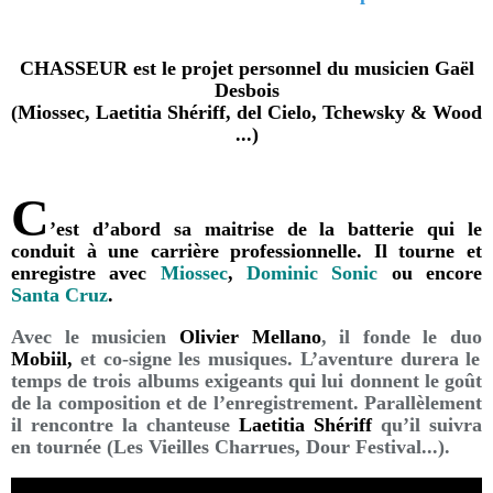
CHASSEUR est le projet personnel du musicien Gaël
Desbois
(Miossec, Laetitia Shériff, del Cielo, Tchewsky & Wood
...)
C
’est d’abord sa maitrise de la batterie qui le
conduit à une carrière professionnelle. Il tourne et
enregistre avec
Miossec
,
Dominic Sonic
ou encore
Santa Cruz
.
Avec le musicien
Olivier Mellano
, il fonde le duo
Mobiil,
et co-signe les musiques. L’aventure durera le
temps de trois albums exigeants qui lui donnent le goût
de la composition et de l’enregistrement. Parallèlement
il rencontre la chanteuse
Laetitia Shériff
qu’il suivra
en tournée (Les Vieilles Charrues, Dour Festival...).