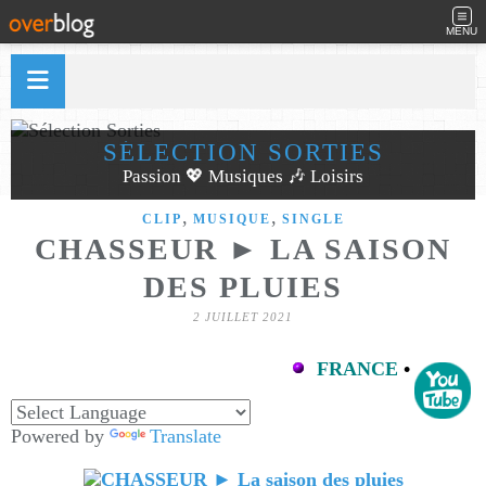
MENU
SÉLECTION SORTIES
Passion 💖 Musiques 🎶 Loisirs
,
,
CLIP
MUSIQUE
SINGLE
CHASSEUR ► LA SAISON
DES PLUIES
2 JUILLET 2021
FRANCE
•
Powered by
Translate