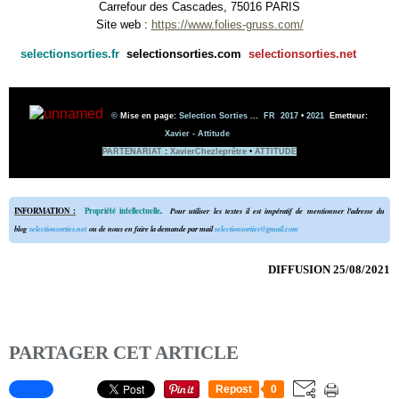
Carrefour des Cascades, 75016 PARIS
Site web :
https://www.folies-gruss.com/
selectionsorties.fr
selectionsorties.com
selectionsorties.net
©
Mise en page:
Selection Sorties
...
FR 2017
•
2021
Emetteur
:
Xavier - Attitude
PARTENARIAT
:
XavierChezleprêtre
•
ATTITUDE
INFORMATION :
Propriété intellectuelle
.
Pour utiliser les textes il est impératif de mentionner l'adresse du
blog
selectionsorties.net
ou de nous en faire la demande par mail
selectionsorties@gmail.com
DIFFUSION 25/08/2021
PARTAGER CET ARTICLE
Repost
0