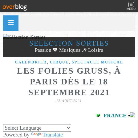
MENU
SÉLECTION SORTIES
Passion 💖 Musiques 🎶 Loisirs
,
,
CALENDRIER
CIRQUE
SPECTACLE MUSICAL
LES FOLIES GRUSS, À
PARIS DÈS LE 18
SEPTEMBRE 2021
25 AOÛT 2021
FRANCE
•
Powered by
Translate