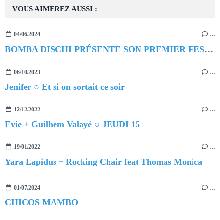
VOUS AIMEREZ AUSSI :
04/06/2024
…
BOMBA DISCHI PRÉSENTE SON PREMIER FESTIVAL
06/10/2023
…
Jenifer ○ Et si on sortait ce soir
12/12/2022
…
Evie + Guilhem Valayé ○ JEUDI 15
19/01/2022
…
Yara Lapidus ~ Rocking Chair feat Thomas Monica
01/07/2024
…
CHICOS MAMBO