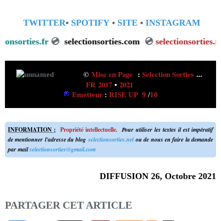
TWITTER
•
SPOTIFY
•
SITE
•
INSTAGRAM
electionsorties.fr
💿
selectionsorties.com
💿
selectionsorti
©
Mise en Page
:
Selection Sorties
...
FR 2017
•
2021
Emetteur
:
RISE UP
9
/
10
INFORMATION :
Propriété intellectuelle.
Pour utiliser les textes il est impératif
de mentionner l'adresse du blog
selectionsorties.net
ou de nous en faire la demande
par mail
selectionsorties@gmail.com
DIFFUSION 26, Octobre 2021
PARTAGER CET ARTICLE