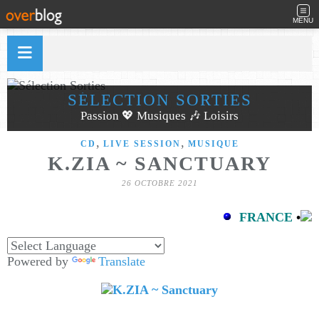
MENU
SÉLECTION SORTIES
Passion 💖 Musiques 🎶 Loisirs
,
,
CD
LIVE SESSION
MUSIQUE
K.ZIA ~ SANCTUARY
26 OCTOBRE 2021
FRANCE
•
Powered by
Translate