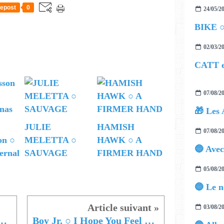
epost
0
24/05/2
BIKE 
02/03/2
07/08/2
🎁 Les 
JULIE
HAMISH
07/08/2
on ○
MELETTA ○
HAWK ○ A
ernal
SAUVAGE
FIRMER HAND
05/08/2
03/08/2
la programmation du Théatre L'Optimist
Boy Jr. ○ I Hope You Feel Terrible