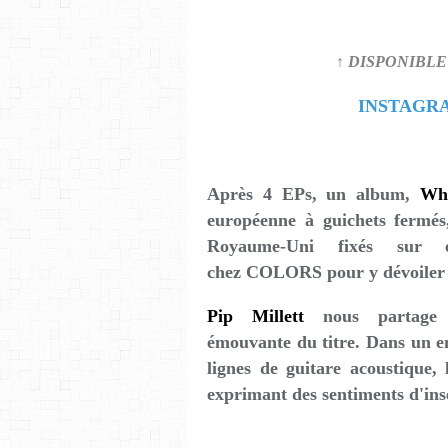
↑ DISPONIBLE
INSTAGR
Après 4 EPs, un album,
Whe
européenne à guichets fermés,
Royaume-Uni fixés sur e
chez COLORS pour y dévoiler s
Pip Millett
nous partage u
émouvante du titre. Dans un e
lignes de guitare acoustique, 
exprimant des sentiments d'insé