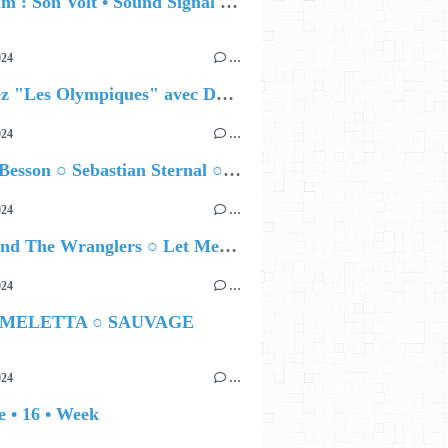
🔵 Album : Son Volt • Sound Signal Serenades
024
…
Célébrez "Les Olympiques" avec DVTR !
024
…
Airelle Besson ○ Sebastian Sternal ○ Jonas Burgwinkel
024
…
Ted Z and The Wranglers ○ Let Me Be Your Sin
024
…
 MELETTA ○ SAUVAGE
024
…
 • 16 • Week