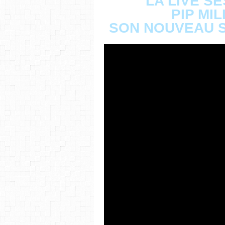
LA LIVE SE
PIP MI
SON NOUVEAU S