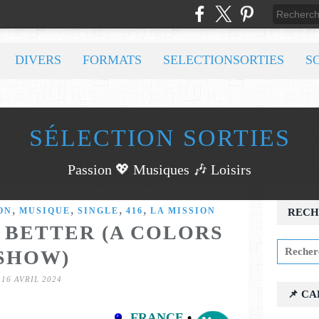
DIVERS
FORMATS
SELECTIONSORTIES
S
SÉLECTION SORTIES
Passion 💖 Musiques 🎶 Loisirs
,
,
,
,
ON
MUSIQUE
SINGLE
416
LA MISSION
RECH
- BETTER (A COLORS
SHOW)
16 AVRIL 2024
📌 C
FRANCE
•