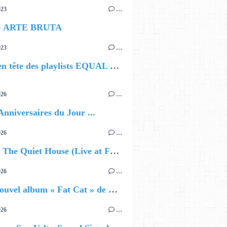
023
…
○ ARTE BRUTA
023
…
CATT en tête des playlists EQUAL sur Spotify !
026
…
Anniversaires du Jour ...
026
…
🔵 Avec The Quiet House (Live at Funkhaus), Kenzo Zurzolo livre une performance aussi intense qu'envoûtante.
026
…
🔵 Le nouvel album « Fat Cat » de Delilah Holliday (sortie le 30 Octobre 2026)
026
…