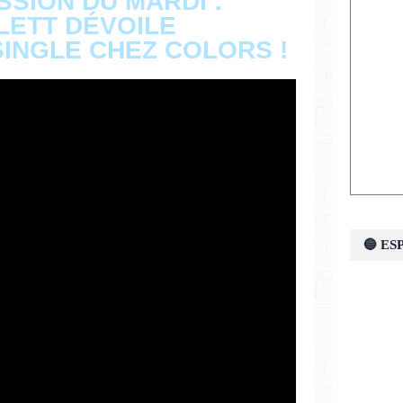
SSION DU MARDI :
LLETT DÉVOILE
INGLE CHEZ COLORS !
🔵 E