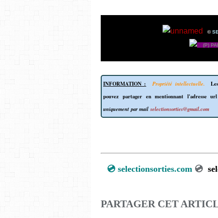
©
S
(P) P
INFORMATION :
Propriété intellectuelle.
Les
pouvez partager en mentionnant l'adresse ur
uniquement par mail
selectionsorties@gmail.com
💿
selectionsorties.com
💿
sel
PARTAGER CET ARTIC