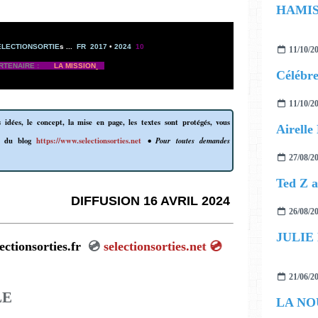
ELECTIONSORTIE
s
...
FR 2017
•
2024
10
11/10/2
ARTENAIRE :
LA MISSION
11/10/2
 idées, le concept, la mise en page, les textes sont protégés, vous
l du blog
https://www.selectionsorties.net
• Pour toutes demandes
27/08/2
DIFFUSION 16 AVRIL 2024
26/08/2
JULIE
ectionsorties.fr
💿
selectionsorties.net
💿
21/06/2
LE