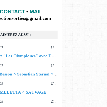
CONTACT
•
MAIL
lectionsorties@gmail.com
AIMEREZ AUSSI :
024
…
Célébrez "Les Olympiques" avec DVTR !
024
…
Airelle Besson ○ Sebastian Sternal ○ Jonas Burgwinkel
024
…
 MELETTA ○ SAUVAGE
024
…