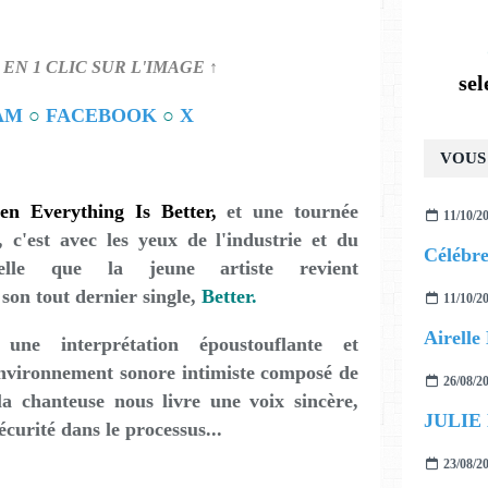
 EN 1 CLIC SUR L'IMAGE ↑
se
AM
○
FACEBOOK
○
X
VOUS 
n Everything Is Better,
et une tournée
11/10/2
 c'est avec les yeux de l'industrie et du
lle que la jeune artiste revient
on tout dernier single,
Better.
11/10/2
ne interprétation époustouflante et
nvironnement sonore intimiste composé de
26/08/2
la chanteuse nous livre une voix sincère,
JULIE
curité dans le processus...
23/08/2