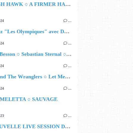
HAMISH HAWK ○ A FIRMER HAND
024
…
Célébrez "Les Olympiques" avec DVTR !
024
…
Airelle Besson ○ Sebastian Sternal ○ Jonas Burgwinkel
024
…
Ted Z and The Wranglers ○ Let Me Be Your Sin
024
…
 MELETTA ○ SAUVAGE
023
…
LA NOUVELLE LIVE SESSION DE SHOEFITI !