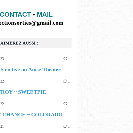
CONTACT
•
MAIL
lectionsorties@gmail.com
AIMEREZ AUSSI :
023
…
5 en live au Anise Theater !
022
…
ROY ~ SWEETPIE
022
…
 CHANCE ~ COLORADO
021
…