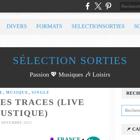
DIVERS
FORMATS
SELECTIONSORTIES
S
SÉLECTION SORTIES
Passion 💖 Musiques 🎶 Loisirs
,
,
E
MUSIQUE
SINGLE
RECH
ES TRACES (LIVE
USTIQUE)
6 NOVEMBRE 2021
📌 C
FRANCE
•