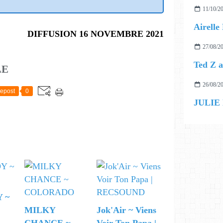
11/10/2
DIFFUSION 16 NOVEMBRE 2021
27/08/2
LE
26/08/2
epost
0
JULIE
 ~
MILKY
Jok'Air ~ Viens