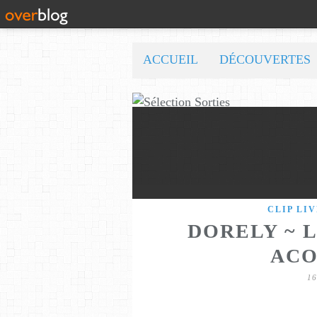
ACCUEIL
DÉCOUVERTES
CLIP LIV
DORELY ~ L
ACO
1