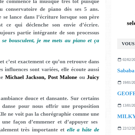
lle commence la musique très tôt puisque
au conservatoire de piano dès ses 5 ans.
e se lance dans l’écriture lorsque son père
se
est ce qui déclenche son envie d’écrire.
ujours partie intégrante de son processus
se bousculent, je me mets au piano et ça
VOUS 
02/02/2
 et c’est exactement ce qu’on retrouve dans
es influences sont variées, elle écoute aussi
Sababa 
e
Michael Jackson,
Post Malone
ou
Juicy
19/01/2
GEOFF
 ambiance douce et dansante. Sur certains
la danse pour nous offrir une proposition
13/01/2
 Elle ne voit pas la chorégraphie comme une
MILKY
e une façon d’emmener et d’appuyer ses
22/12/2
alement très importante et
elle a hâte de