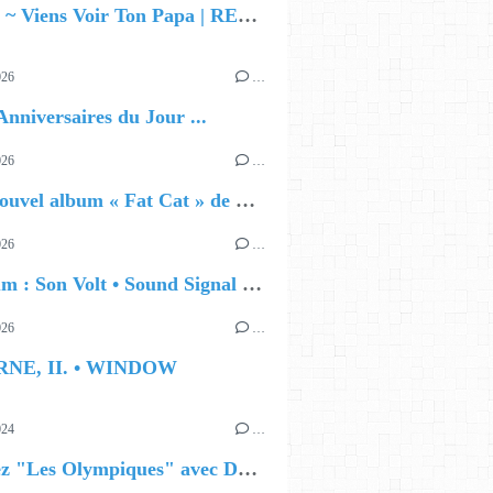
Jok'Air ~ Viens Voir Ton Papa | RECSOUND
026
…
Anniversaires du Jour ...
026
…
🔵 Le nouvel album « Fat Cat » de Delilah Holliday (sortie le 30 Octobre 2026)
026
…
🔵 Album : Son Volt • Sound Signal Serenades
026
…
RNE, II. • WINDOW
024
…
Célébrez "Les Olympiques" avec DVTR !