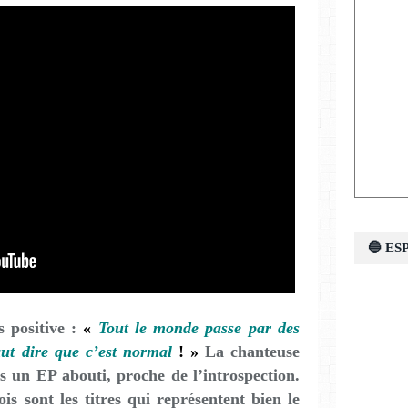
🔵 E
s positive :
«
Tout le monde passe par des
ut dire que c’est normal
! »
La chanteuse
ns un EP abouti, proche de l’introspection.
 sont les titres qui représentent bien le