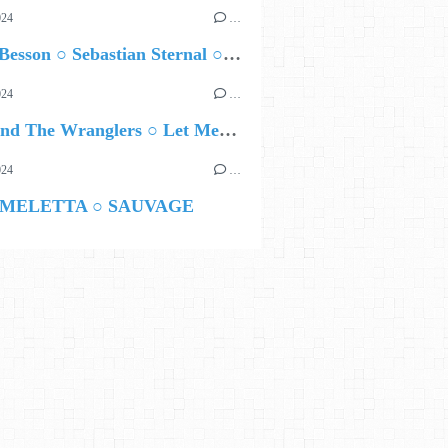
024
…
Airelle Besson ○ Sebastian Sternal ○ Jonas Burgwinkel
024
…
Ted Z and The Wranglers ○ Let Me Be Your Sin
024
…
 MELETTA ○ SAUVAGE