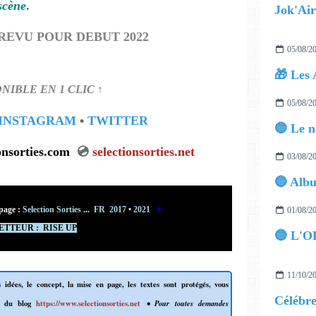
scène
.
REVU POUR DEBUT 2022
05/08/2
🎁 Les 
ONIBLE EN 1 CLIC ↑
05/08/2
INSTAGRAM
•
TWITTER
electionsorties.com
💿
selectionsorties.net
03/08/2
page :
Selection Sorties
...
FR 2017
•
2021
6
01/08/2
ETTEUR
:
RISE UP
🔵 L'O
11/10/2
 idées, le concept, la mise en page, les textes sont protégés, vous
l du blog
https://www.selectionsorties.net
• Pour toutes demandes