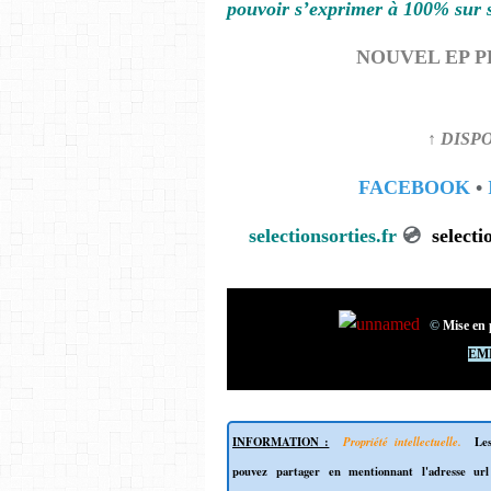
pouvoir s’exprimer à 100% sur 
NOUVEL EP P
↑ DISP
FACEBOOK
•
selectionsorties.fr
💿
s
©
Mise en 
EM
INFORMATION :
Propriété intellectuelle.
Les
pouvez partager en mentionnant l'adresse ur