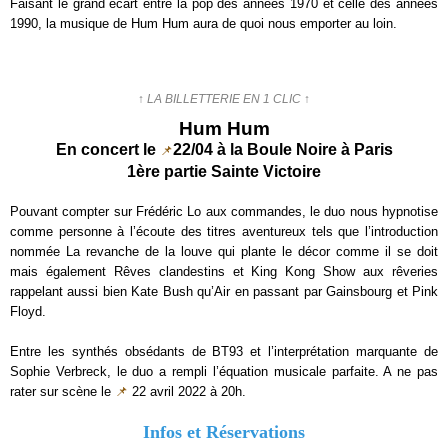
Faisant le grand écart entre la pop des années 1970 et celle des années
1990, la musique de Hum Hum aura de quoi nous emporter au loin.
↑ LA BILLETTERIE EN 1 CLIC ↑
Hum Hum
En concert le
22/04 à la Boule Noire à Paris
📌
1ère partie Sainte Victoire
Pouvant compter sur Frédéric Lo aux commandes, le duo nous hypnotise
comme personne à l’écoute des titres aventureux tels que l’introduction
nommée La revanche de la louve qui plante le décor comme il se doit
mais également Rêves clandestins et King Kong Show aux rêveries
rappelant aussi bien Kate Bush qu’Air en passant par Gainsbourg et Pink
Floyd.
Entre les synthés obsédants de BT93 et l’interprétation marquante de
Sophie Verbreck, le duo a rempli l’équation musicale parfaite. A ne pas
rater sur scène le
📌
22 avril 2022 à 20h.
Infos et Réservations