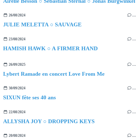
Airelle Besson ○ Sebastian Sternal ○ Jonas Burgwinkel
26/08/2024
…
JULIE MELETTA ○ SAUVAGE
23/08/2024
…
HAMISH HAWK ○ A FIRMER HAND
26/09/2025
…
Lybert Ramade en concert Love From Me
30/09/2024
…
SIXUN fête ses 40 ans
22/08/2024
…
ALLYSHA JOY ○ DROPPING KEYS
20/08/2024
…