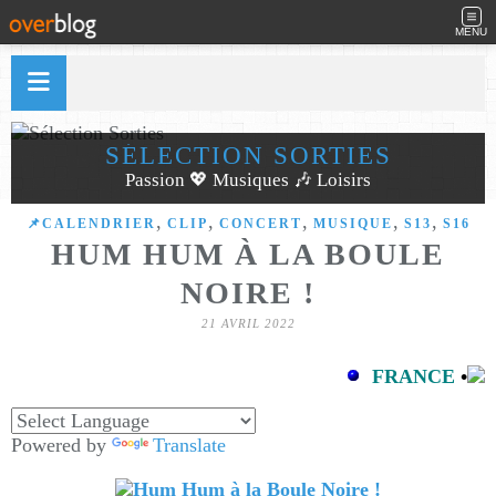
MENU
SÉLECTION SORTIES
Passion 💖 Musiques 🎶 Loisirs
,
,
,
,
,
📌CALENDRIER
CLIP
CONCERT
MUSIQUE
S13
S16
HUM HUM À LA BOULE
NOIRE !
21 AVRIL 2022
FRANCE
•
Powered by
Translate