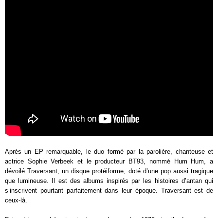
Après un EP remarquable, le duo formé par la parolière, chanteuse et
actrice Sophie Verbeek et le producteur BT93, nommé Hum Hum, a
dévoilé Traversant, un disque protéiforme, doté d’une pop aussi tragique
que lumineuse. Il est des albums inspirés par les histoires d’antan qui
s’inscrivent pourtant parfaitement dans leur époque. Traversant est de
ceux-là.