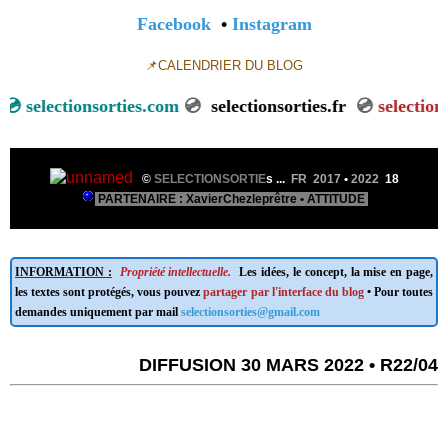
Facebook
•
Instagram
📌CALENDRIER DU BLOG
electionsorties.com
💿
selectionsorties.fr
💿
selectionsort
©
SELECTIONSORTIE
s ...
FR 2017
•
2022
18
PARTENAIRE : XavierChezleprêtre • ATTITUDE
INFORMATION :
Propriété intellectuelle.
Les idées, le concept, la mise en page,
les textes sont protégés, vous pouvez
partager par l'interface du blog
• Pour toutes
demandes uniquement par mail
selectionsorties@gmail.com
DIFFUSION 30 MARS 2022 • R22/04