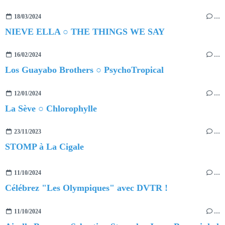
18/03/2024
…
NIEVE ELLA ○ THE THINGS WE SAY
16/02/2024
…
Los Guayabo Brothers ○ PsychoTropical
12/01/2024
…
La Sève ○ Chlorophylle
23/11/2023
…
STOMP à La Cigale
11/10/2024
…
Célébrez "Les Olympiques" avec DVTR !
11/10/2024
…