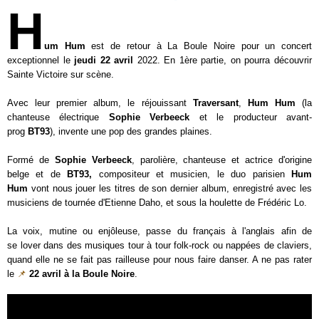
H
um Hum
est de retour à La Boule Noire pour un concert
exceptionnel le
jeudi 22 avril
2022. En 1ère partie, on pourra découvrir
Sainte Victoire sur scène.
Avec leur premier album, le réjouissant
Traversant
,
Hum Hum
(la
chanteuse électrique
Sophie Verbeeck
et le producteur avant-
prog
BT93
), invente une pop des grandes plaines.
Formé de
Sophie Verbeeck
, parolière, chanteuse et actrice d'origine
belge et de
BT93,
compositeur et musicien, le duo parisien
Hum
Hum
vont nous jouer les titres de son dernier album, enregistré avec les
musiciens de tournée d'Etienne Daho, et sous la houlette de Frédéric Lo.
La voix, mutine ou enjôleuse, passe du français à l'anglais afin de
se lover dans des musiques tour à tour folk-rock ou nappées de claviers,
quand elle ne se fait pas railleuse pour nous faire danser. A ne pas rater
le
📌
22 avril à la Boule Noire
.