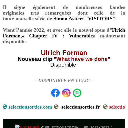
Il signe également de nombreuses bandes
originales très remarquées dont celle de la
toute nouvelle série de
Simon Astier: "VISITORS
".
Vient l’année 2022, et avec elle le nouvel opus d’
Ulrich
Forman,« Chapter IV : Vulnerable»
maintenant
disponible.
Ulrich Forman
Nouveau clip "
What have we done
"
Disponible
↑ DISPONIBLE EN 1 CLIC ↑

selectionsorties.com
💿
selectionsorties.fr
💿
selectionso
©
SELECTIONSORTIE
s ...
FR 2017
•
2022
1