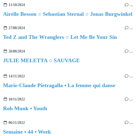
11/10/2024
…
Airelle Besson ○ Sebastian Sternal ○ Jonas Burgwinkel
27/08/2024
…
Ted Z and The Wranglers ○ Let Me Be Your Sin
26/08/2024
…
JULIE MELETTA ○ SAUVAGE
14/11/2022
…
Marie-Claude Pietragalla • La femme qui danse
10/11/2022
…
Rob Munk • Youth
06/11/2022
…
Semaine • 44 • Week