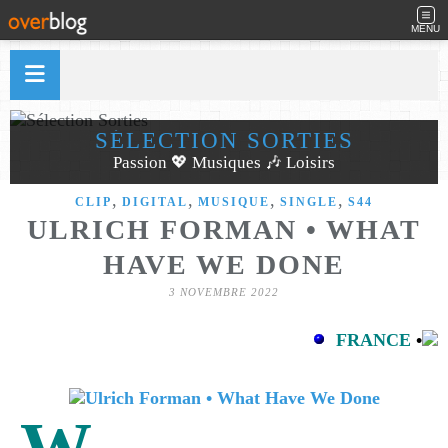
MENU
SÉLECTION SORTIES
Passion 💖 Musiques 🎶 Loisirs
,
,
,
,
CLIP
DIGITAL
MUSIQUE
SINGLE
S44
ULRICH FORMAN • WHAT
HAVE WE DONE
3 NOVEMBRE 2022
FRANCE
•