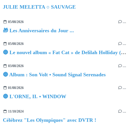
JULIE MELETTA ○ SAUVAGE
05/08/2026
…
🎁 Les Anniversaires du Jour ...
05/08/2026
…
🔵 Le nouvel album « Fat Cat » de Delilah Holliday (sortie le 30 Octobre 2026)
03/08/2026
…
🔵 Album : Son Volt • Sound Signal Serenades
01/08/2026
…
🔵 L'ORNE, II. • WINDOW
11/10/2024
…
Célébrez "Les Olympiques" avec DVTR !