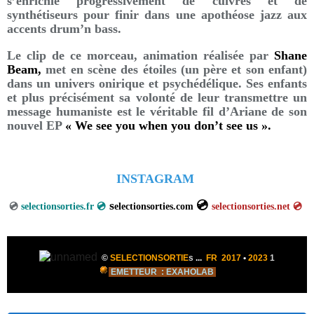
s’enrichie progressivement de cuivres et de
synthétiseurs pour finir dans une apothéose jazz aux
accents drum’n bass.
Le clip de ce morceau, animation réalisée par
Shane
Beam,
met en scène des étoiles (un père et son enfant)
dans un univers onirique et psychédélique. Ses enfants
et plus précisément sa volonté de leur transmettre un
message humaniste est le véritable fil d’Ariane de son
nouvel EP
« We see you when you don’t see us ».
INSTAGRAM
s
💿
💿
selectionsorties.fr 💿
electionsorties.com
selectionsorties.net
💿
©
SELECTIONSORTIE
s
...
FR 2017
•
2023
1
EMETTEUR
: EXAHOLAB