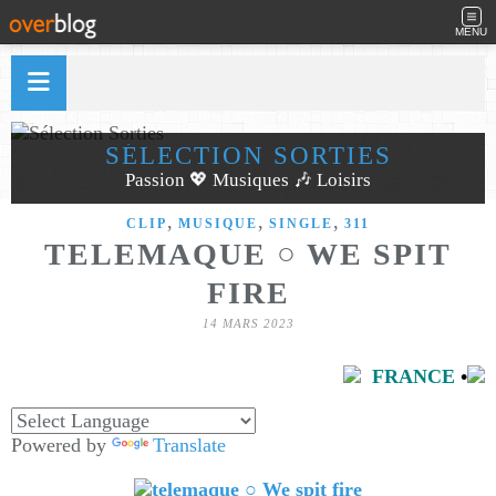
MENU
SÉLECTION SORTIES
Passion 💖 Musiques 🎶 Loisirs
,
,
,
CLIP
MUSIQUE
SINGLE
311
TELEMAQUE ○ WE SPIT
FIRE
14 MARS 2023
FRANCE
•
Powered by
Translate