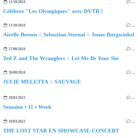
11/10/2024
…
Célébrez "Les Olympiques" avec DVTR !
11/10/2024
…
Airelle Besson ○ Sebastian Sternal ○ Jonas Burgwinkel
27/08/2024
…
Ted Z and The Wranglers ○ Let Me Be Your Sin
26/08/2024
…
JULIE MELETTA ○ SAUVAGE
20/03/2023
…
Semaine • 11 • Week
18/03/2023
…
THE LOST STAR EN SHOWCASE-CONCERT