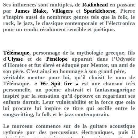
Ses influences sont multiples, de
Radiohead
en passant
par
James Blake, Villagers
et
Sparklehorse
, Pierre
s’inspire aussi de nombreux genres tels que la folk, le
rock, le jazz, le classique contemporain et l’électronica
pour un rendu résolument sensible et poétique.
Télémaque,
personnage de la mythologie grecque, fils
d'
Ulysse
et de
Pénélope
apparaît dans l’Odyssée
d'Homère et fut élevé et éduqué par Mentor, un ami de
son père. C’est ainsi en hommage à son grand père,
véritable mentor pour lui, qu’il choisit le nom de
Télémaque.
« We Spit fire »
est une chanson très
personnelle, un poème abstrait et fantasmagorique
inspiré par la sensation qu’il éprouve en regardant ses
enfants dormir. Leur vulnérabilité et la force que cela
lui procure lui inspire ce titre qui oscille entre le
songwritting, la folk et le jazz contemporain.
Le morceau commence sur de la guitare acoustique
rythmée par des percussions électroniques, puis il