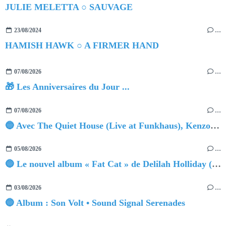
JULIE MELETTA ○ SAUVAGE
23/08/2024
…
HAMISH HAWK ○ A FIRMER HAND
07/08/2026
…
🎁 Les Anniversaires du Jour ...
07/08/2026
…
🔵 Avec The Quiet House (Live at Funkhaus), Kenzo Zurzolo livre une performance aussi intense qu'envoûtante.
05/08/2026
…
🔵 Le nouvel album « Fat Cat » de Delilah Holliday (sortie le 30 Octobre 2026)
03/08/2026
…
🔵 Album : Son Volt • Sound Signal Serenades